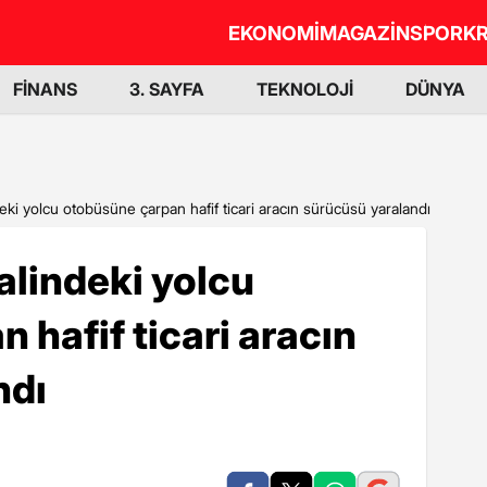
EKONOMİ
MAGAZİN
SPOR
KR
FİNANS
3. SAYFA
TEKNOLOJİ
DÜNYA
ki yolcu otobüsüne çarpan hafif ticari aracın sürücüsü yaralandı
lindeki yolcu
 hafif ticari aracın
ndı