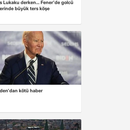
s Lukaku derken... Fener'de golcü
ferinde büyük ters köşe
iden'dan kötü haber