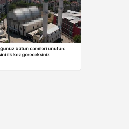
ğünüz bütün camileri unutun:
ini ilk kez göreceksiniz