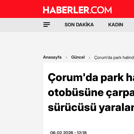
SON DAKİKA
KADIN
Anasayfa
Güncel
Çorum'da park halinde
Çorum'da park ha
otobüsüne çarpan
sürücüsü yarala
06.02.2026 - 12:18