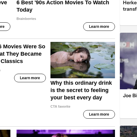
Herke
trans
Joe B