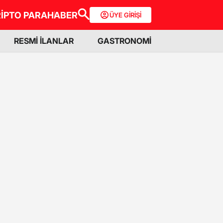
İPTO PARA
HABER
ÜYE GİRİŞİ
RESMİ İLANLAR
GASTRONOMİ