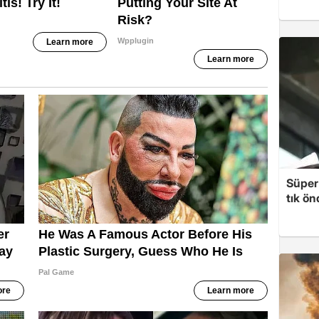
Süper 
tık ön