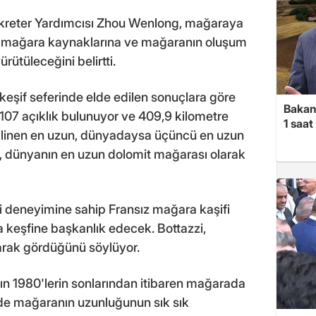
kreter Yardımcısı Zhou Wenlong, mağaraya
e mağara kaynaklarına ve mağaranın oluşum
rütüleceğini belirtti.
 keşif seferinde elde edilen sonuçlara göre
Bakan
 107 açıklık bulunuyor ve 409,9 kilometre
1 saa
ilinen en uzun, dünyadaysa üçüncü en uzun
, dünyanın en uzun dolomit mağarası olarak
i deneyimine sahip Fransız mağara kaşifi
 keşfine başkanlık edecek. Bottazzi,
larak gördüğünü söylüyor.
rın 1980'lerin sonlarından itibaren mağarada
inde mağaranın uzunluğunun sık sık