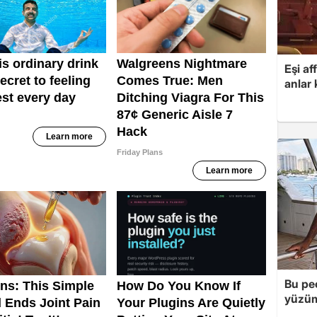
Eşi af
anlar
Bu peç
yüzüm