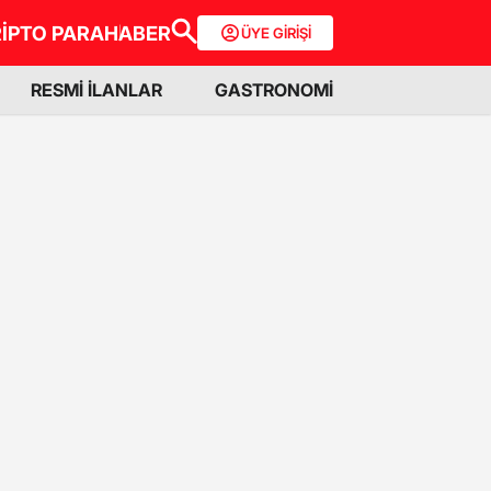
İPTO PARA
HABER
ÜYE GİRİŞİ
RESMİ İLANLAR
GASTRONOMİ