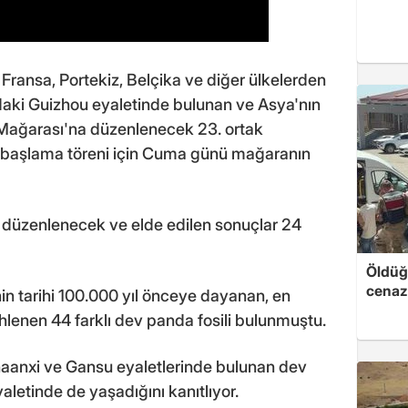
Fransa, Portekiz, Belçika ve diğer ülkelerden
ndaki Guizhou eyaletinde bulunan ve Asya'nın
 Mağarası'na düzenlenecek 23. ortak
nin başlama töreni için Cuma günü mağaranın
de düzenlenecek ve elde edilen sonuçlar 24
Öldüğü
cenaz
nin tarihi 100.000 yıl önceye dayanan, en
rihlenen 44 farklı dev panda fosili bulunmuştu.
haanxi ve Gansu eyaletlerinde bulunan dev
letinde de yaşadığını kanıtlıyor.