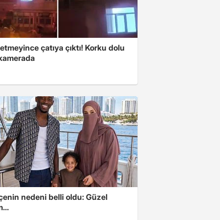
fetmeyince çatıya çıktı! Korku dolu
 kamerada
enin nedeni belli oldu: Güzel
...