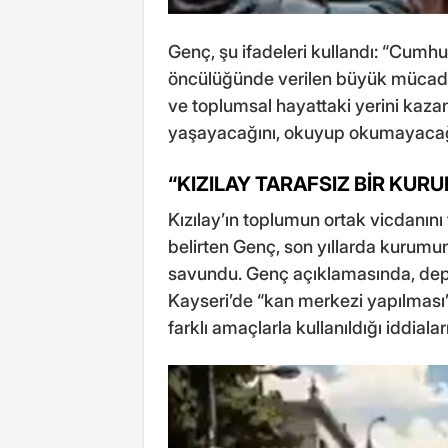
Genç, şu ifadeleri kullandı: “Cumhuri
öncülüğünde verilen büyük mücade
ve toplumsal hayattaki yerini kazan
yaşayacağını, okuyup okumayacağı
“KIZILAY TARAFSIZ BİR KU
Kızılay’ın toplumun ortak vicdanını
belirten Genç, son yıllarda kurumun
savundu. Genç açıklamasında, dep
Kayseri’de “kan merkezi yapılması” ş
farklı amaçlarla kullanıldığı iddiaları