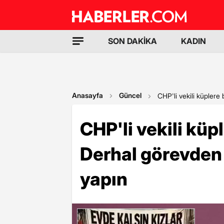
SON DAKİKA
KADIN
Anasayfa
Güncel
CHP'li vekili küplere
CHP'li vekili küp
Derhal görevden 
yapın