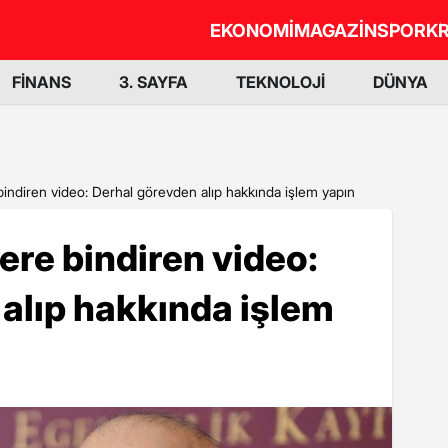
EKONOMİ
MAGAZİN
SPOR
KR
FİNANS
3. SAYFA
TEKNOLOJİ
DÜNYA
 bindiren video: Derhal görevden alıp hakkında işlem yapın
lere bindiren video:
alıp hakkında işlem