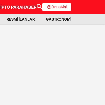
İPTO PARA
HABER
ÜYE GİRİŞİ
RESMİ İLANLAR
GASTRONOMİ