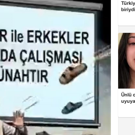
Türki
biriyd
Ünlü 
uyuya