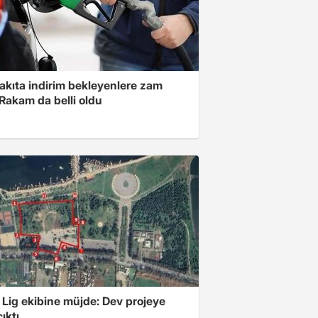
akıta indirim bekleyenlere zam
Rakam da belli oldu
 Lig ekibine müjde: Dev projeye
ıktı