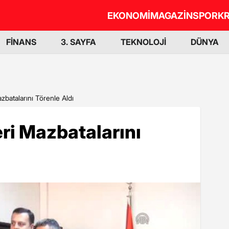
EKONOMİ
MAGAZİN
SPOR
KR
FİNANS
3. SAYFA
TEKNOLOJİ
DÜNYA
zbatalarını Törenle Aldı
eri Mazbatalarını