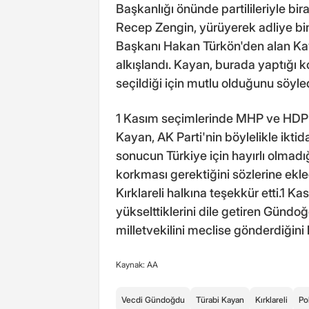
Başkanlığı önünde partilileriyle b
Recep Zengin, yürüyerek adliye bin
Başkanı Hakan Türkön'den alan Kay
alkışlandı. Kayan, burada yaptığı 
seçildiği için mutlu olduğunu söyled
1 Kasım seçimlerinde MHP ve HDP'nin
Kayan, AK Parti'nin böylelikle ikti
sonucun Türkiye için hayırlı olmadığ
korkması gerektiğini sözlerine ekl
Kırklareli halkına teşekkür etti.1 Ka
yükselttiklerini dile getiren Gündoğ
milletvekilini meclise gönderdiğini 
Kaynak: AA
Vecdi Gündoğdu
Türabi Kayan
Kırklareli
Pol