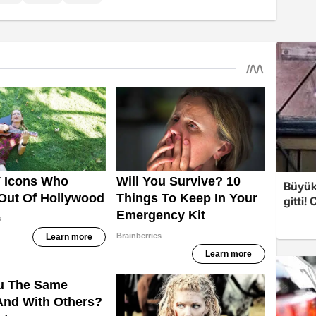
Büyük
gitti!