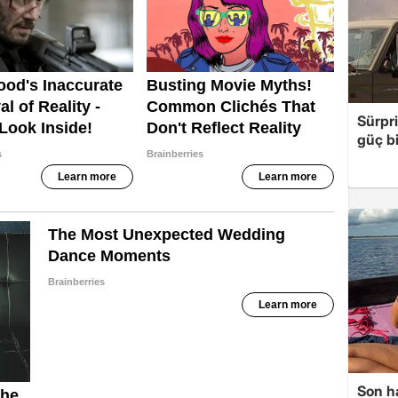
Sürpri
güç bi
Son ha