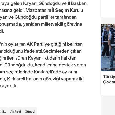
iraraya gelen Kayan, Gündoğdu ve İl Başkanı
asına geldi. Mazbatasını İl
Seçim
Kurulu
an ve Gündoğdu partililer tarafından
konuşmada, yeniden milletvekili görevine
i.
 oylarının AK Parti'ye gittiğini belirten
dar olduğunu ifade etti.Seçimlerden çıkan
ını ileri süren Kayan, iktidarın halktan
edi.Gündoğdu da, kendilerine destek veren
sım seçimlerinde Kırklareli'nde oylarını
Türki
du, Kırklareli halkının görevini yaparak iki
Çok sa
kaydetti.
itika
Ak Parti
Güncel