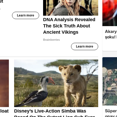
Akary
şoku! 
Süper
onay ç