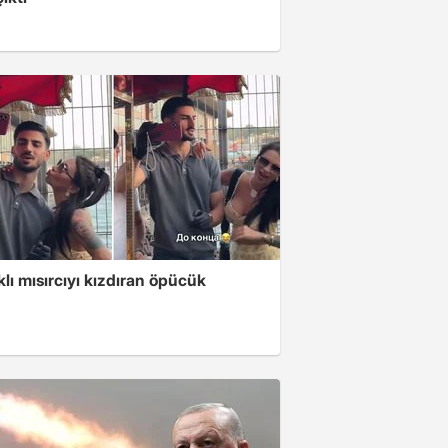
klı mısırcıyı kızdıran öpücük