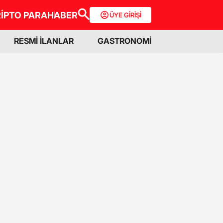
İPTO PARA
HABER
ÜYE GİRİŞİ
RESMİ İLANLAR
GASTRONOMİ