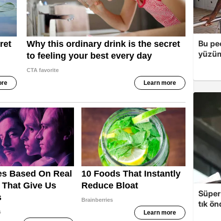
Bu peç
yüzüm
Süper 
tık ön