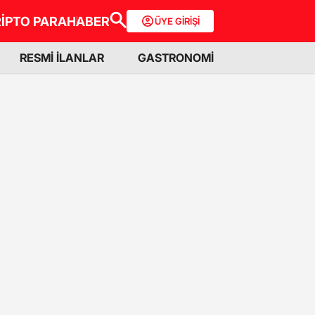
İPTO PARA
HABER
ÜYE GİRİŞİ
RESMİ İLANLAR
GASTRONOMİ