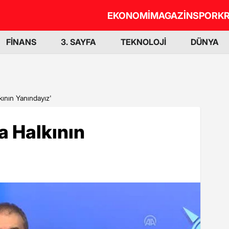
EKONOMİ
MAGAZİN
SPOR
KR
FİNANS
3. SAYFA
TEKNOLOJİ
DÜNYA
kının Yanındayız'
a Halkının