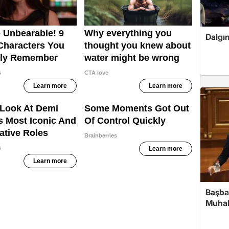
Dalgın
Başbak
Muhali