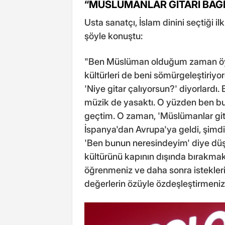
“MÜSLÜMANLAR GİTARI BAĞD
Usta sanatçı, İslam dinini seçtiği i
şöyle konuştu:
"Ben Müslüman olduğum zaman öyle
kültürleri de beni sömürgeleştiriy
'Niye gitar çalıyorsun?' diyorlardı.
müzik de yasaktı. O yüzden ben b
geçtim. O zaman, 'Müslümanlar gita
İspanya'dan Avrupa'ya geldi, şimdi
'Ben bunun neresindeyim' diye dü
kültürünü kapının dışında bırakmak 
öğrenmeniz ve daha sonra istekleri
değerlerin özüyle özdeşleştirmeniz