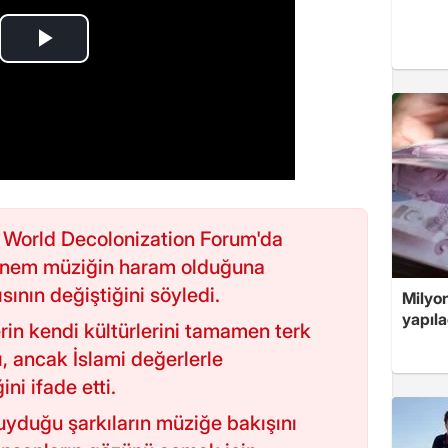
i World Decolonization Forum'da
önem müziğin haram olduğuna
sının değiştiğini söyledi.
Milyo
yapıla
rin kendi kültürlerini tamamen terk
, ancak İslami değerlerle
ni ifade etti.
uyduğu şarkıların müziğe bakışını