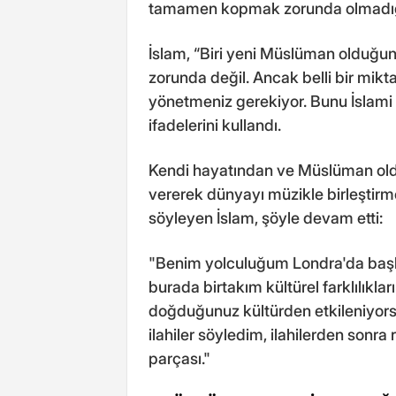
tamamen kopmak zorunda olmadığı
İslam, “Biri yeni Müslüman olduğu
zorunda değil. Ancak belli bir mikt
yönetmeniz gerekiyor. Bunu İslami 
ifadelerini kullandı.
Kendi hayatından ve Müslüman ol
vererek dünyayı müzikle birleştir
söyleyen İslam, şöyle devam etti:
"Benim yolculuğum Londra'da başl
burada birtakım kültürel farklılıkla
doğduğunuz kültürden etkileniyorsu
ilahiler söyledim, ilahilerden sonr
parçası."