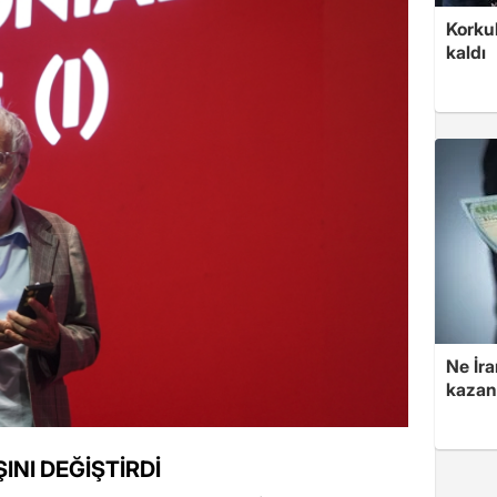
Korkul
kaldı
Ne İra
kazan
INI DEĞİŞTİRDİ