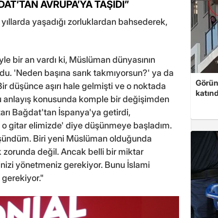
AT’TAN AVRUPA’YA TAŞIDI”
lk yıllarda yaşadığı zorluklardan bahsederek,
 bir an vardı ki, Müslüman dünyasının
ordu. 'Neden başına sarık takmıyorsun?' ya da
Görünt
 Bir düşünce aşırı hale gelmişti ve o noktada
katınd
u anlayış konusunda komple bir değişimden
rı Bağdat'tan İspanya'ya getirdi,
 o gitar elimizde' diye düşünmeye başladım.
şündüm. Biri yeni Müslüman olduğunda
zorunda değil. Ancak belli bir miktar
nizi yönetmeniz gerekiyor. Bunu İslami
 gerekiyor."