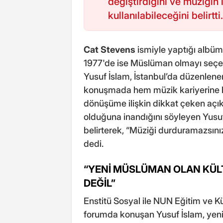
değiştirdiğini ve müziğin
kullanılabileceğini belirtti.
Cat Stevens
ismiyle yaptığı albüml
1977'de ise Müslüman olmayı seçe
Yusuf İslam, İstanbul’da düzenlen
konuşmada hem müzik kariyerine 
dönüşüme ilişkin dikkat çeken aç
olduğuna inandığını söyleyen Yusuf İ
belirterek, “Müziği durduramazsını
dedi.
“YENİ MÜSLÜMAN OLAN KÜ
DEĞİL”
Enstitü Sosyal ile NUN Eğitim ve Kü
forumda konuşan Yusuf İslam, yeni 