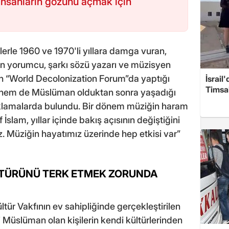
 insanların gözünü açmak için
erle 1960 ve 1970'li yıllara damga vuran,
n yorumcu, şarkı sözü yazarı ve müzisyen
en “World Decolonization Forum”da yaptığı
İsrail
Timsah
hem de Müslüman olduktan sonra yaşadığı
ıklamalarda bulundu. Bir dönem müziğin haram
slam, yıllar içinde bakış açısının değiştiğini
z. Müziğin hayatımız üzerinde hep etkisi var”
LTÜRÜNÜ TERK ETMEK ZORUNDA
ltür Vakfının ev sahipliğinde gerçekleştirilen
Müslüman olan kişilerin kendi kültürlerinden