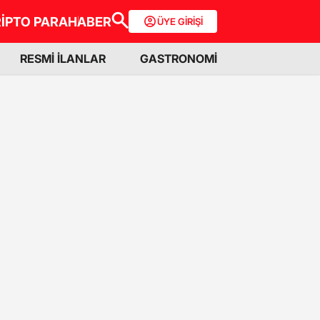
İPTO PARA
HABER
ÜYE GİRİŞİ
RESMİ İLANLAR
GASTRONOMİ