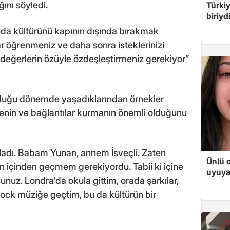
nı söyledi.
Türki
biriyd
nda kültürünü kapının dışında bırakmak
ar öğrenmeniz ve daha sonra isteklerinizi
değerlerin özüyle özdeşleştirmeniz gerekiyor”
duğu dönemde yaşadıklarından örnekler
menin ve bağlantılar kurmanın önemli olduğunu
adı. Babam Yunan, annem İsveçli. Zaten
Ünlü 
rın içinden geçmem gerekiyordu. Tabii ki içine
uyuya
nuz. Londra'da okula gittim, orada şarkılar,
a rock müziğe geçtim, bu da kültürün bir