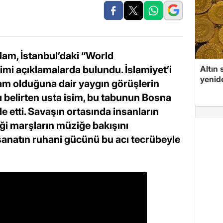
lam, İstanbul’daki “World
i açıklamalarda bulundu. İslamiyet’i
Altın 
yenid
aram olduğuna dair yaygın görüşlerin
nı belirten usta isim, bu tabunun Bosna
de etti. Savaşın ortasında insanların
iği marşların müziğe bakışını
 sanatın ruhani gücünü bu acı tecrübeyle