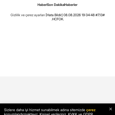
Haber
Son Dakika
Haberler
Gizlilik ve çerez ayarları
[Hata Bildir]
08.08.2026 19:34:48 #7.13#
.HCFOK.
×
Sizlere daha iyi hizmet sunabilmek adına sitemizde
çerez
konumlandırmaktayız. Kişisel verileriniz, KVKK ve GDPR