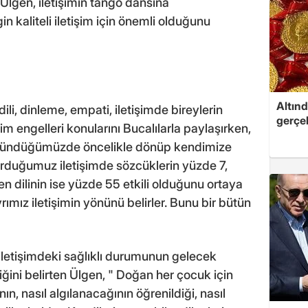
 Ülgen, iletişimin tango dansına
n kaliteli iletişim için önemli olduğunu
Altınd
dili, dinleme, empati, iletişimde bireylerin
gerçek
im engelleri konularını Bucalılarla paylaşırken,
düşündüğümüzde öncelikle dönüp kendimize
urduğumuz iletişimde sözcüklerin yüzde 7,
n dilinin ise yüzde 55 etkili olduğunu ortaya
mız iletişimin yönünü belirler. Bunu bir bütün
 iletişimdeki sağlıklı durumunun gelecek
iğini belirten Ülgen, " Doğan her çocuk için
ın, nasıl algılanacağının öğrenildiği, nasıl