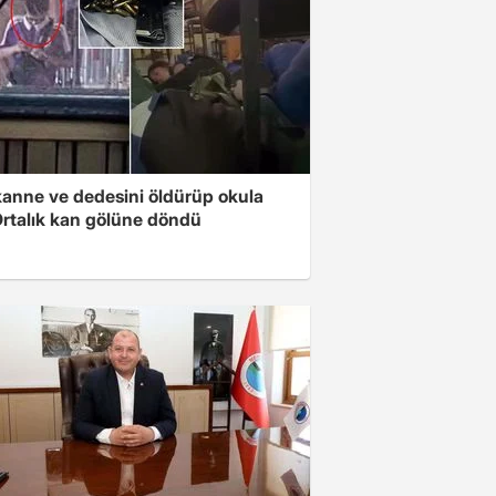
anne ve dedesini öldürüp okula
 Ortalık kan gölüne döndü