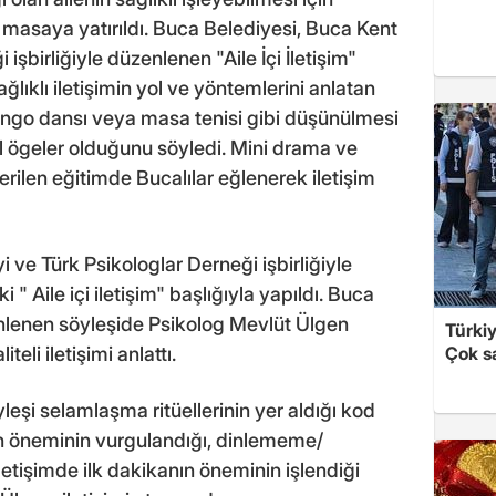
 masaya yatırıldı. Buca Belediyesi, Buca Kent
işbirliğiyle düzenlenen "Aile İçi İletişim"
ağlıklı iletişimin yol ve yöntemlerini anlatan
tango dansı veya masa tenisi gibi düşünülmesi
l ögeler olduğunu söyledi. Mini drama ve
erilen eğitimde Bucalılar eğlenerek iletişim
ve Türk Psikologlar Derneği işbirliğiyle
i " Aile içi iletişim" başlığıyla yapıldı. Buca
nlenen söyleşide Psikolog Mevlüt Ülgen
Türki
Çok sa
teli iletişimi anlattı.
yleşi selamlaşma ritüellerinin yer aldığı kod
n öneminin vurgulandığı, dinlememe/
letişimde ilk dakikanın öneminin işlendiği