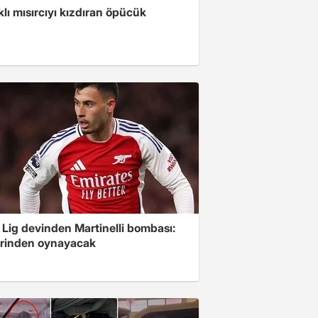
klı mısırcıyı kızdıran öpücük
 Lig devinden Martinelli bombası:
erinden oynayacak