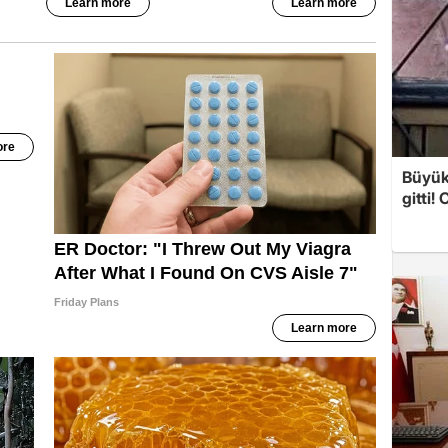
Büyük
gitti!