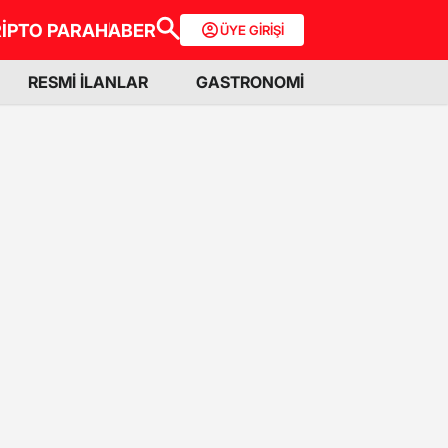
İPTO PARA
HABER
ÜYE GİRİŞİ
RESMİ İLANLAR
GASTRONOMİ