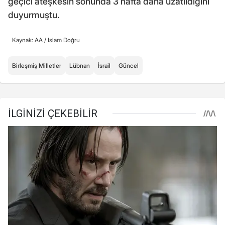
geçici ateşkesin sonunda 3 hafta daha uzatıldığını
duyurmuştu.
Kaynak: AA /
Islam Doğru
Birleşmiş Milletler
Lübnan
İsrail
Güncel