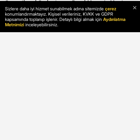
×
Sizlere daha iyi hizmet sunabilmek adına sitemizde
çerez
konumlandırmaktayız. Kişisel verileriniz, KVKK ve GDPR
kapsamında toplanıp işlenir. Detaylı bilgi almak için
Aydınlatma
Metnimizi
inceleyebilirsiniz.