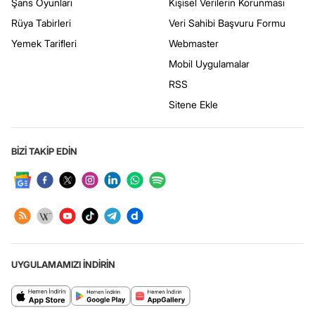
Şans Oyunları
Kişisel Verilerin Korunması
Rüya Tabirleri
Veri Sahibi Başvuru Formu
Yemek Tarifleri
Webmaster
Mobil Uygulamalar
RSS
Sitene Ekle
BİZİ TAKİP EDİN
UYGULAMAMIZI İNDİRİN