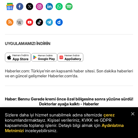
UYGULAMAMIZI İNDİRİN
Haberler.com: Türkiye’nin en kapsamlı haber sitesi. Son dakika haberleri
ve en güncel gelişmeler Haberler.com’da.
Haber: Bennu Gerede kremi önce özel bölgesine sonra yüzüne sürdü!
Doktorlar ayağa kalktı - Haberler
Haber
Son Dakika
Haberler
×
Sizlere daha iyi hizmet sunabilmek adına sitemizde
çerez
konumlandırmaktayız. Kişisel verileriniz, KVKK ve GDPR
Gizlilik ve çerez ayarları
[Hata Bildir]
06.08.2026 14:20:53 #.0.2#
kapsamında toplanıp işlenir. Detaylı bilgi almak için
Aydınlatma
.HCFOK.
Metnimizi
inceleyebilirsiniz.