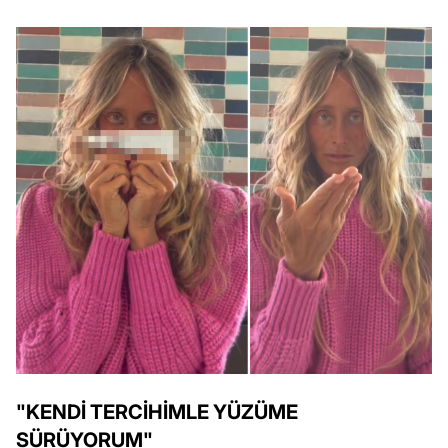
"KENDİ TERCİHİMLE YÜZÜME
SÜRÜYORUM"