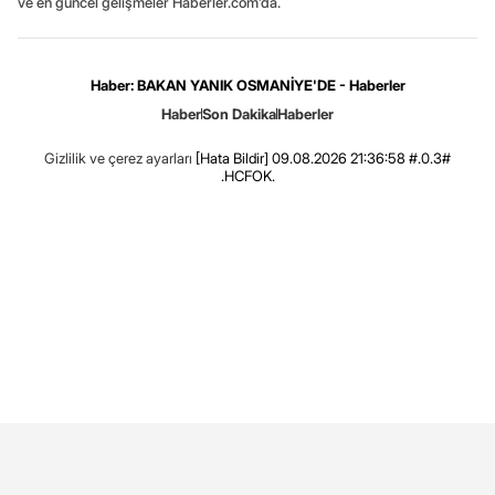
ve en güncel gelişmeler Haberler.com’da.
Haber: BAKAN YANIK OSMANİYE'DE - Haberler
Haber
Son Dakika
Haberler
Gizlilik ve çerez ayarları
[Hata Bildir]
09.08.2026 21:36:58 #.0.3#
.HCFOK.