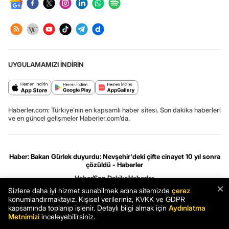
UYGULAMAMIZI İNDİRİN
Haberler.com: Türkiye’nin en kapsamlı haber sitesi. Son dakika haberleri
ve en güncel gelişmeler Haberler.com’da.
Haber: Bakan Gürlek duyurdu: Nevşehir'deki çifte cinayet 10 yıl sonra
çözüldü - Haberler
Haber
Son Dakika
Haberler
×
Sizlere daha iyi hizmet sunabilmek adına sitemizde
çerez
Gizlilik ve çerez ayarları
[Hata Bildir]
07.08.2026 11:34:42 #.0.3# .HCFOK.
konumlandırmaktayız. Kişisel verileriniz, KVKK ve GDPR
kapsamında toplanıp işlenir. Detaylı bilgi almak için
Aydınlatma
Metnimizi
inceleyebilirsiniz.