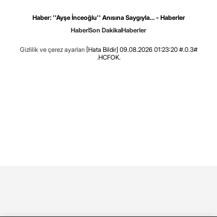
Haber: ''Ayşe İnceoğlu'' Anısına Saygıyla… - Haberler
Haber
Son Dakika
Haberler
Gizlilik ve çerez ayarları
[Hata Bildir]
09.08.2026 01:23:20 #.0.3#
.HCFOK.