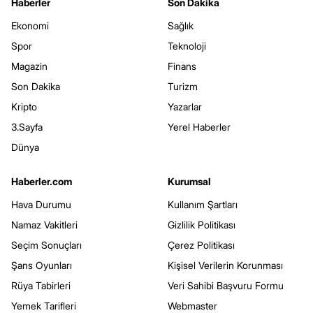
Haberler
Son Dakika
Ekonomi
Sağlık
Spor
Teknoloji
Magazin
Finans
Son Dakika
Turizm
Kripto
Yazarlar
3.Sayfa
Yerel Haberler
Dünya
Haberler.com
Kurumsal
Hava Durumu
Kullanım Şartları
Namaz Vakitleri
Gizlilik Politikası
Seçim Sonuçları
Çerez Politikası
Şans Oyunları
Kişisel Verilerin Korunması
Rüya Tabirleri
Veri Sahibi Başvuru Formu
Yemek Tarifleri
Webmaster