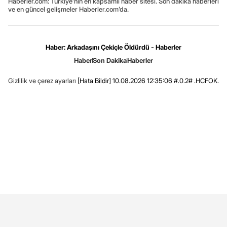
Haberler.com: Türkiye’nin en kapsamlı haber sitesi. Son dakika haberleri
ve en güncel gelişmeler Haberler.com’da.
Haber: Arkadaşını Çekiçle Öldürdü - Haberler
Haber
Son Dakika
Haberler
Gizlilik ve çerez ayarları
[Hata Bildir]
10.08.2026 12:35:06 #.0.2# .HCFOK.