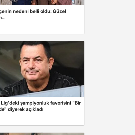
enin nedeni belli oldu: Güzel
...
Lig'deki şampiyonluk favorisini "Bir
de" diyerek açıkladı