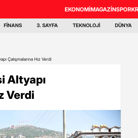
EKONOMİ
MAGAZİN
SPOR
KR
FİNANS
3. SAYFA
TEKNOLOJİ
DÜNYA
yapı Çalışmalarına Hız Verdi
i Altyapı
z Verdi