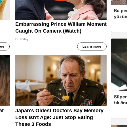
Bu peç
yüzüm
Süper 
tık ön