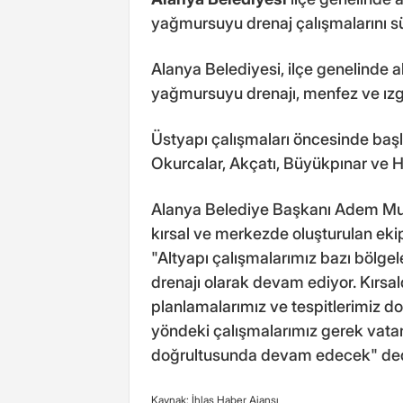
yağmursuyu drenaj çalışmalarını s
Alanya Belediyesi, ilçe genelinde a
yağmursuyu drenajı, menfez ve ızga
Üstyapı çalışmaları öncesinde başlat
Okurcalar, Akçatı, Büyükpınar ve
Alanya Belediye Başkanı Adem Mur
kırsal ve merkezde oluşturulan eki
"Altyapı çalışmalarımız bazı bölg
drenajı olarak devam ediyor. Kırsa
planlamalarımız ve tespitlerimiz d
yöndeki çalışmalarımız gerek vatan
doğrultusunda devam edecek" ded
Kaynak: İhlas Haber Ajansı