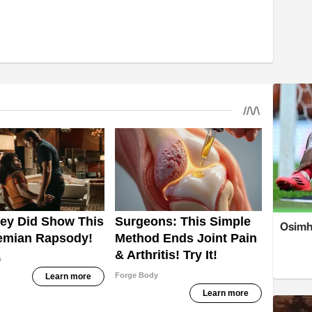
Osimh