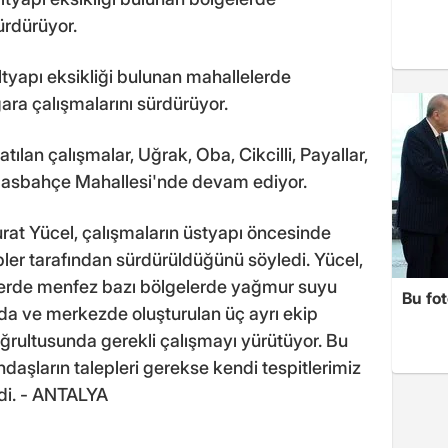
ürdürüyor.
ltyapı eksikliği bulunan mahallelerde
ra çalışmalarını sürdürüyor.
ılan çalışmalar, Uğrak, Oba, Cikcilli, Payallar,
 Hasbahçe Mahallesi'nde devam ediyor.
at Yücel, çalışmaların üstyapı öncesinde
pler tarafından sürdürüldüğünü söyledi. Yücel,
elerde menfez bazı bölgelerde yağmur suyu
Bu fot
lda ve merkezde oluşturulan üç ayrı ekip
oğrultusunda gerekli çalışmayı yürütüyor. Bu
daşların talepleri gerekse kendi tespitlerimiz
i. - ANTALYA