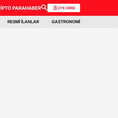
İPTO PARA
HABER
ÜYE GİRİŞİ
RESMİ İLANLAR
GASTRONOMİ