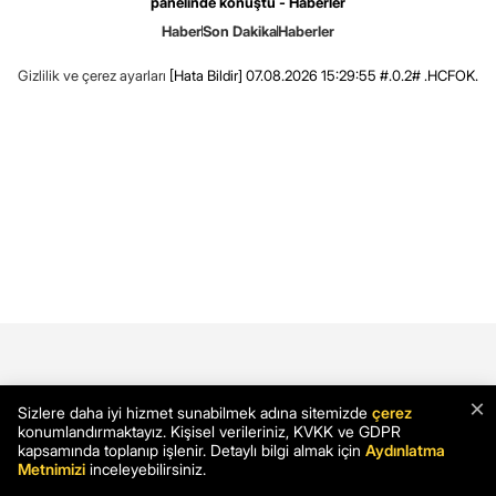
panelinde konuştu - Haberler
Haber
Son Dakika
Haberler
Gizlilik ve çerez ayarları
[Hata Bildir]
07.08.2026 15:29:55 #.0.2# .HCFOK.
×
Sizlere daha iyi hizmet sunabilmek adına sitemizde
çerez
konumlandırmaktayız. Kişisel verileriniz, KVKK ve GDPR
kapsamında toplanıp işlenir. Detaylı bilgi almak için
Aydınlatma
Metnimizi
inceleyebilirsiniz.