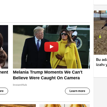
Bu ad
izahı 