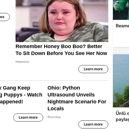
Resme
Ünlü o
payla