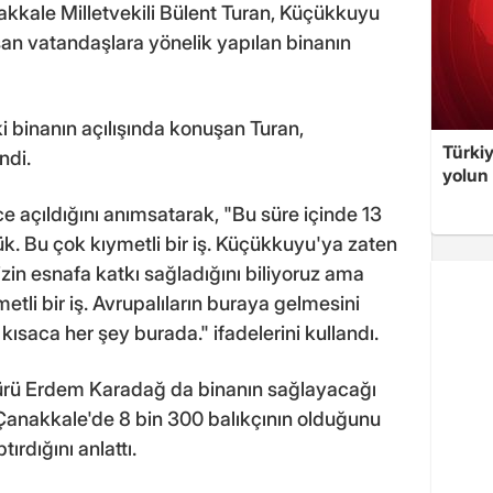
kkale Milletvekili Bülent Turan, Küçükkuyu
aşan vatandaşlara yönelik yapılan binanın
i binanın açılışında konuşan Turan,
Türki
ndi.
yolun 
e açıldığını anımsatarak, "Bu süre içinde 13
ük. Bu çok kıymetli bir iş. Küçükkuyu'ya zaten
izin esnafa katkı sağladığını biliyoruz ama
metli bir iş. Avrupalıların buraya gelmesini
 kısaca her şey burada." ifadelerini kullandı.
ürü Erdem Karadağ da binanın sağlayacağı
, Çanakkale'de 8 bin 300 balıkçının olduğunu
ırdığını anlattı.