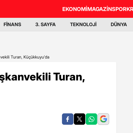
EKONOMİ
MAGAZİN
SPOR
KR
FİNANS
3. SAYFA
TEKNOLOJİ
DÜNYA
vekili Turan, Küçükkuyu'da
şkanvekili Turan,