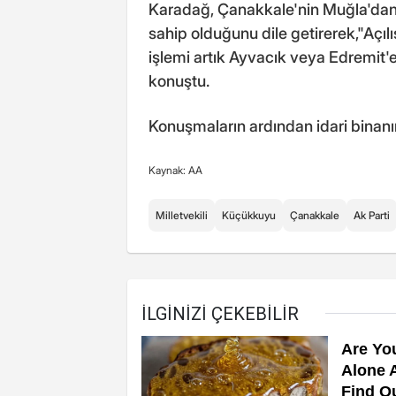
Karadağ, Çanakkale'nin Muğla'dan s
sahip olduğunu dile getirerek,"Açılışı
işlemi artık Ayvacık veya Edremit
konuştu.
Konuşmaların ardından idari binanın 
Kaynak: AA
Milletvekili
Küçükkuyu
Çanakkale
Ak Parti