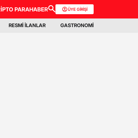
İPTO PARA
HABER
ÜYE GİRİŞİ
RESMİ İLANLAR
GASTRONOMİ