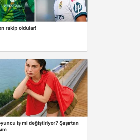
n rakip oldular!
yuncu iş mi değiştiriyor? Şaşırtan
şım