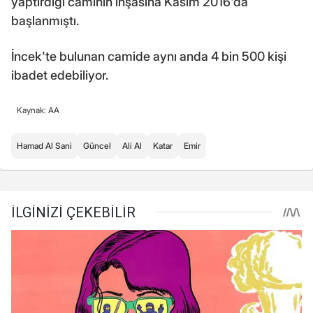
yaptırdığı caminin inşasına Kasım 2016'da
başlanmıştı.
İncek'te bulunan camide aynı anda 4 bin 500 kişi
ibadet edebiliyor.
Kaynak: AA
Hamad Al Sani
Güncel
Ali Al
Katar
Emir