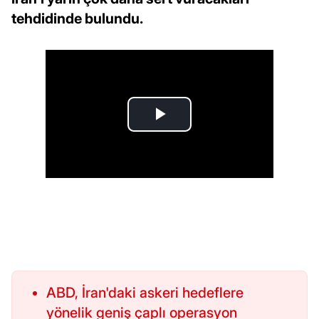
tehdidinde bulundu.
ABD, İran'daki askeri hedeflere
yönelik geniş çaplı operasyon