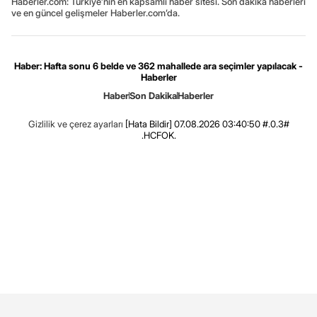
Haberler.com: Türkiye’nin en kapsamlı haber sitesi. Son dakika haberleri
ve en güncel gelişmeler Haberler.com’da.
Haber: Hafta sonu 6 belde ve 362 mahallede ara seçimler yapılacak -
Haberler
Haber
Son Dakika
Haberler
Gizlilik ve çerez ayarları
[Hata Bildir]
07.08.2026 03:40:50 #.0.3#
.HCFOK.