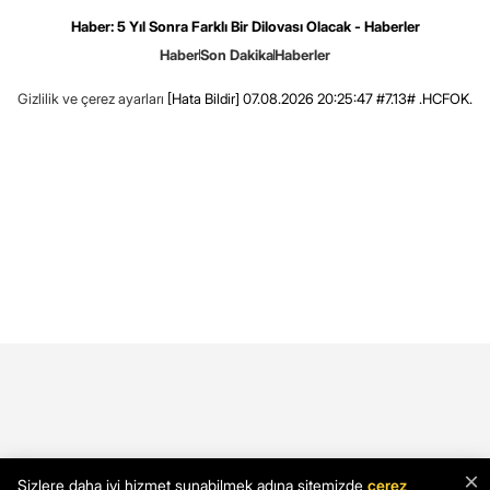
Haber: 5 Yıl Sonra Farklı Bir Dilovası Olacak - Haberler
Haber
Son Dakika
Haberler
Gizlilik ve çerez ayarları
[Hata Bildir]
07.08.2026 20:25:47 #7.13# .HCFOK.
×
Sizlere daha iyi hizmet sunabilmek adına sitemizde
çerez