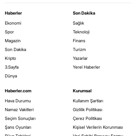
Haberler
Son Dakika
Ekonomi
Sağlık
Spor
Teknoloji
Magazin
Finans
Son Dakika
Turizm
Kripto
Yazarlar
3.Sayfa
Yerel Haberler
Dünya
Haberler.com
Kurumsal
Hava Durumu
Kullanım Şartları
Namaz Vakitleri
Gizlilik Politikası
Seçim Sonuçları
Çerez Politikası
Şans Oyunları
Kişisel Verilerin Korunması
Rüya Tabirleri
Veri Sahibi Başvuru Formu