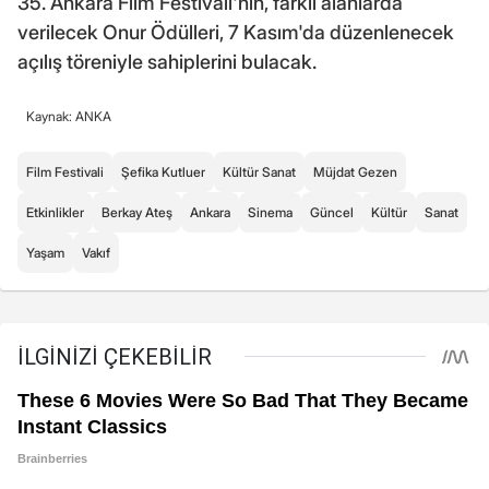
35. Ankara Film Festivali'nin, farklı alanlarda
verilecek Onur Ödülleri, 7 Kasım'da düzenlenecek
açılış töreniyle sahiplerini bulacak.
Kaynak: ANKA
Film Festivali
Şefika Kutluer
Kültür Sanat
Müjdat Gezen
Etkinlikler
Berkay Ateş
Ankara
Sinema
Güncel
Kültür
Sanat
Yaşam
Vakıf