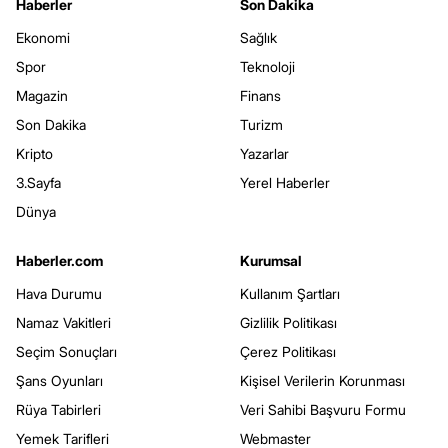
Haberler
Son Dakika
Ekonomi
Sağlık
Spor
Teknoloji
Magazin
Finans
Son Dakika
Turizm
Kripto
Yazarlar
3.Sayfa
Yerel Haberler
Dünya
Haberler.com
Kurumsal
Hava Durumu
Kullanım Şartları
Namaz Vakitleri
Gizlilik Politikası
Seçim Sonuçları
Çerez Politikası
Şans Oyunları
Kişisel Verilerin Korunması
Rüya Tabirleri
Veri Sahibi Başvuru Formu
Yemek Tarifleri
Webmaster