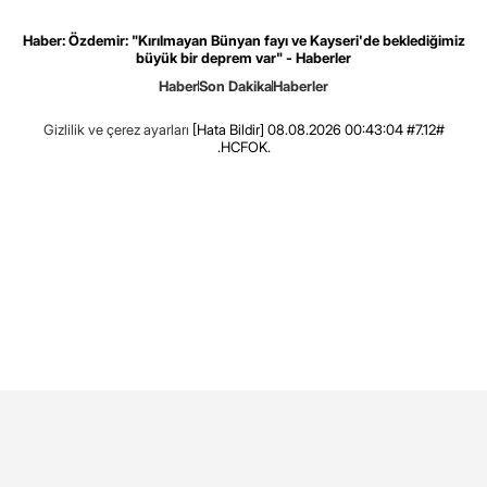
Haber: Özdemir: "Kırılmayan Bünyan fayı ve Kayseri'de beklediğimiz
büyük bir deprem var" - Haberler
Haber
Son Dakika
Haberler
Gizlilik ve çerez ayarları
[Hata Bildir]
08.08.2026 00:43:04 #7.12#
.HCFOK.