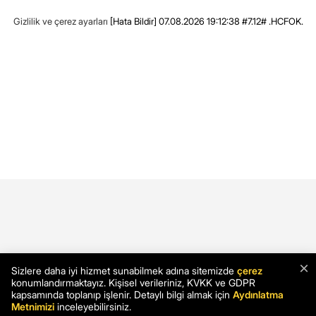
Gizlilik ve çerez ayarları
[Hata Bildir]
07.08.2026 19:12:38 #7.12# .HCFOK.
×
Sizlere daha iyi hizmet sunabilmek adına sitemizde
çerez
konumlandırmaktayız. Kişisel verileriniz, KVKK ve GDPR
kapsamında toplanıp işlenir. Detaylı bilgi almak için
Aydınlatma
Metnimizi
inceleyebilirsiniz.