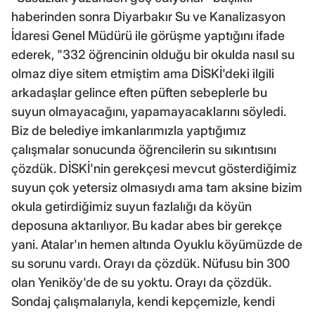
haberinden sonra Diyarbakır Su ve Kanalizasyon
İdaresi Genel Müdürü ile görüşme yaptığını ifade
ederek, "332 öğrencinin olduğu bir okulda nasıl su
olmaz diye sitem etmiştim ama DİSKİ'deki ilgili
arkadaşlar gelince eften püften sebeplerle bu
suyun olmayacağını, yapamayacaklarını söyledi.
Biz de belediye imkanlarımızla yaptığımız
çalışmalar sonucunda öğrencilerin su sıkıntısını
çözdük. DİSKİ'nin gerekçesi mevcut gösterdiğimiz
suyun çok yetersiz olmasıydı ama tam aksine bizim
okula getirdiğimiz suyun fazlalığı da köyün
deposuna aktarılıyor. Bu kadar abes bir gerekçe
yani. Atalar'ın hemen altında Oyuklu köyümüzde de
su sorunu vardı. Orayı da çözdük. Nüfusu bin 300
olan Yeniköy'de de su yoktu. Orayı da çözdük.
Sondaj çalışmalarıyla, kendi kepçemizle, kendi