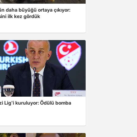
ün daha büyüğü ortaya çıkıyor:
ini ilk kez gördük
zi Lig'i kuruluyor: Ödülü bomba