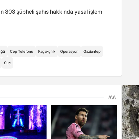
 303 şüpheli şahıs hakkında yasal işlem
üğü
Cep Telefonu
Kaçakçılık
Operasyon
Gaziantep
Suç