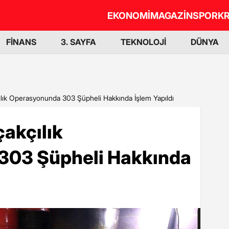
EKONOMİ
MAGAZİN
SPOR
KR
FİNANS
3. SAYFA
TEKNOLOJİ
DÜNYA
ılık Operasyonunda 303 Şüpheli Hakkında İşlem Yapıldı
akçılık
303 Şüpheli Hakkında