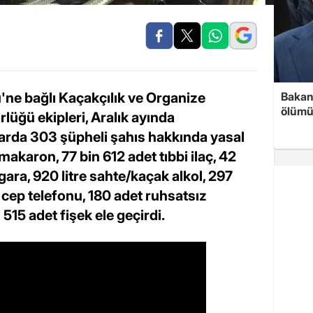
ne bağlı Kaçakçılık ve Organize
Bakan 
ölümü
üğü ekipleri, Aralık ayında
larda 303 şüpheli şahıs hakkında yasal
akaron, 77 bin 612 adet tıbbi ilaç, 42
ara, 920 litre sahte/kaçak alkol, 297
 cep telefonu, 180 adet ruhsatsız
515 adet fişek ele geçirdi.