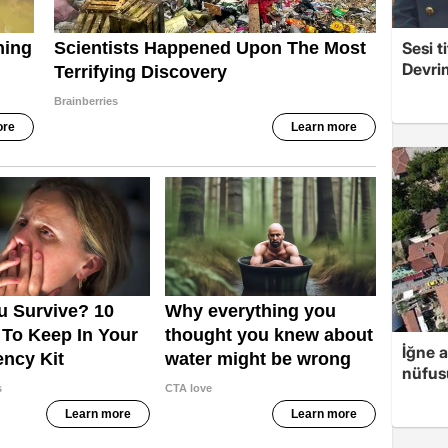
Sesi t
Devri
İğne 
nüfusu