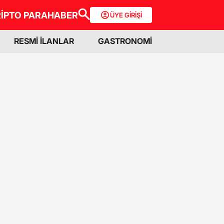
İPTO PARA
HABER
ÜYE GİRİŞİ
RESMİ İLANLAR
GASTRONOMİ