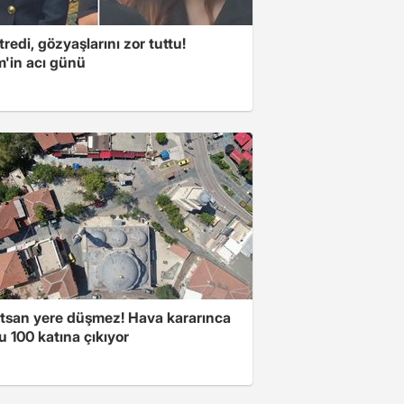
itredi, gözyaşlarını zor tuttu!
m'in acı günü
atsan yere düşmez! Hava kararınca
 100 katına çıkıyor