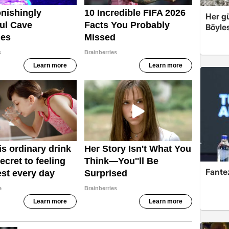
Her g
Böyles
Fante