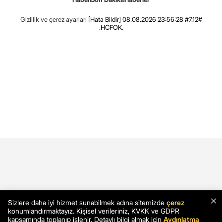
Gizlilik ve çerez ayarları
[Hata Bildir]
08.08.2026 23:56:28 #7.12#
.HCFOK.
×
Sizlere daha iyi hizmet sunabilmek adına sitemizde
çerez
konumlandırmaktayız. Kişisel verileriniz, KVKK ve GDPR
kapsamında toplanıp işlenir. Detaylı bilgi almak için
Aydınlatma