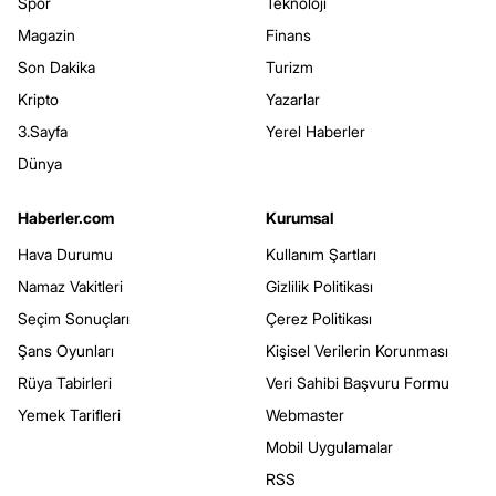
Spor
Teknoloji
Magazin
Finans
Son Dakika
Turizm
Kripto
Yazarlar
3.Sayfa
Yerel Haberler
Dünya
Haberler.com
Kurumsal
Hava Durumu
Kullanım Şartları
Namaz Vakitleri
Gizlilik Politikası
Seçim Sonuçları
Çerez Politikası
Şans Oyunları
Kişisel Verilerin Korunması
Rüya Tabirleri
Veri Sahibi Başvuru Formu
Yemek Tarifleri
Webmaster
Mobil Uygulamalar
RSS