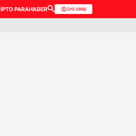
İPTO PARA
HABER
ÜYE GİRİŞİ
RESMİ İLANLAR
GASTRONOMİ