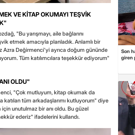
MEK VE KİTAP OKUMAYI TEŞVİK
K"
zdağ, "Bu yarışmayı, aile bağlarını
vik etmek amacıyla planladık. Anlamlı bir
imiz Azra Değirmenci'yi ayrıca doğum gününde
Son ha
giren
utluyorum. Tüm katılımcılara teşekkür ediyorum"
 ANI OLDU"
rmenci, "Çok mutluyum, kitap okumak da
a katılan tüm arkadaşlarımı kutluyorum" diye
 için unutulmaz bir anı oldu. Bu güzel
kkür ederiz" ifadelerini kullandı.