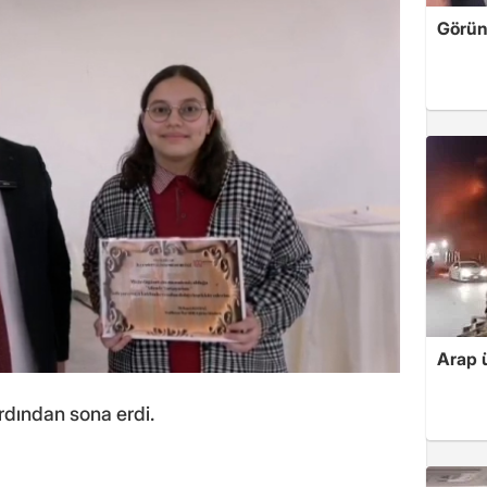
Görün
Arap ü
rdından sona erdi.