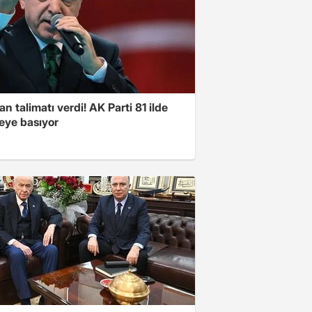
n talimatı verdi! AK Parti 81 ilde
ye basıyor