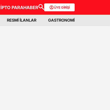
İPTO PARA
HABER
ÜYE GİRİŞİ
RESMİ İLANLAR
GASTRONOMİ