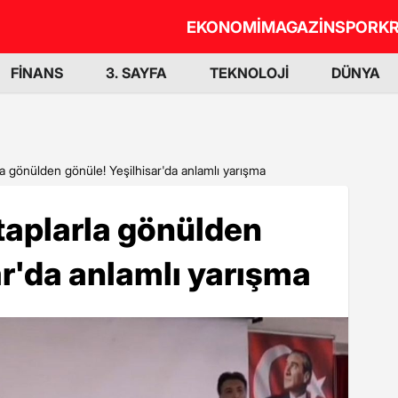
EKONOMİ
MAGAZİN
SPOR
KR
FİNANS
3. SAYFA
TEKNOLOJİ
DÜNYA
arla gönülden gönüle! Yeşilhisar'da anlamlı yarışma
kitaplarla gönülden
ar'da anlamlı yarışma