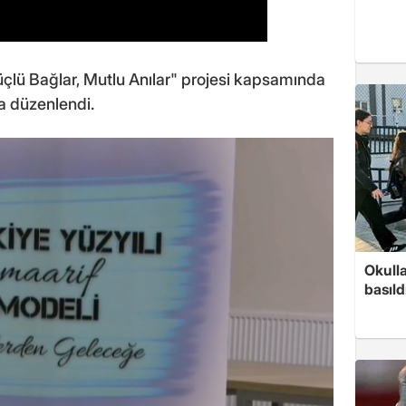
Güçlü Bağlar, Mutlu Anılar" projesi kapsamında
a düzenlendi.
Okull
basıld