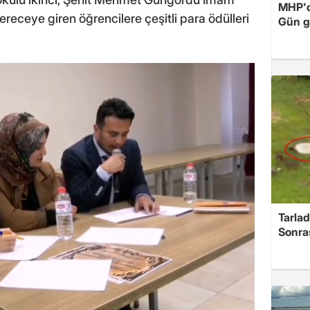
MHP'de
receye giren öğrencilere çeşitli para ödülleri
Gün ge
Tarlad
Sonra