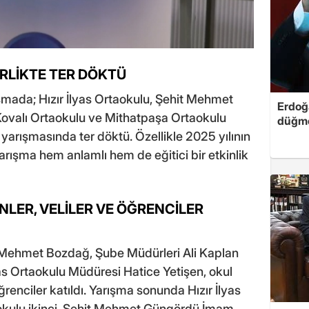
İRLİKTE TER DÖKTÜ
şmada; Hızır İlyas Ortaokulu, Şehit Mehmet
Erdoğa
ovalı Ortaokulu ve Mithatpaşa Ortaokulu
düğme
gi yarışmasında ter döktü. Özellikle 2025 yılının
 yarışma hem anlamlı hem de eğitici bir etkinlik
LER, VELİLER VE ÖĞRENCİLER
 Mehmet Bozdağ, Şube Müdürleri Ali Kaplan
lyas Ortaokulu Müdüresi Hatice Yetişen, okul
ğrenciler katıldı. Yarışma sonunda Hızır İlyas
aokulu ikinci, Şehit Mehmet Güngördü İmam