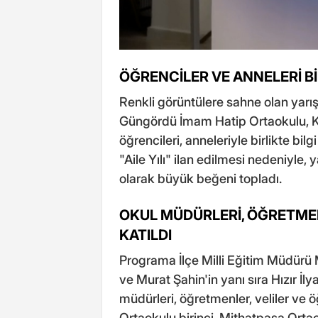
ÖĞRENCİLER VE ANNELERİ B
Renkli görüntülere sahne olan yarı
Güngördü İmam Hatip Ortaokulu, K
öğrencileri, anneleriyle birlikte bil
"Aile Yılı" ilan edilmesi nedeniyle,
olarak büyük beğeni topladı.
OKUL MÜDÜRLERİ, ÖĞRETMEN
KATILDI
Programa İlçe Milli Eğitim Müdürü
ve Murat Şahin'in yanı sıra Hızır İ
müdürleri, öğretmenler, veliler ve ö
Ortaokulu birinci, Mithatpaşa Ort