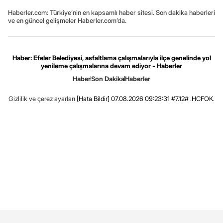
Haberler.com: Türkiye’nin en kapsamlı haber sitesi. Son dakika haberleri
ve en güncel gelişmeler Haberler.com’da.
Haber: Efeler Belediyesi, asfaltlama çalışmalarıyla ilçe genelinde yol
yenileme çalışmalarına devam ediyor - Haberler
Haber
Son Dakika
Haberler
Gizlilik ve çerez ayarları
[Hata Bildir]
07.08.2026 09:23:31 #7.12# .HCFOK.