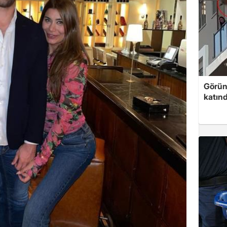
Görünt
katınd