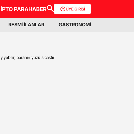
İPTO PARA
HABER
ÜYE GİRİŞİ
RESMİ İLANLAR
GASTRONOMİ
yebilir, paranın yüzü sıcaktır'