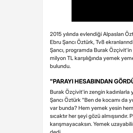
2015 yılında evlendiği Alpaslan Özt
Ebru Şancı Öztürk, Tv8 ekranların
Şancı, programda Burak Özçivit'in 2
milyon TL karşılığında yemek yemesiy
bulundu.
"PARAYI HESABINDAN GÖRD
Burak Özçivit'in zengin kadınlarla
Şancı Öztürk "Ben de kocamı da yoll
var bunda? Hem yemek yesin hem d
sıcaktır her şeyi gözü almışsındır
karışmayacaksın. Yemek uzayabili
dedi.