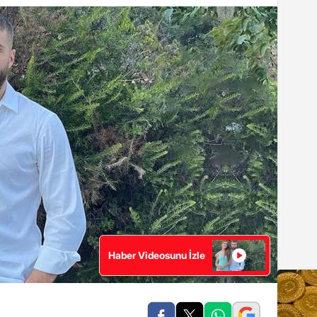
Haber Videosunu İzle