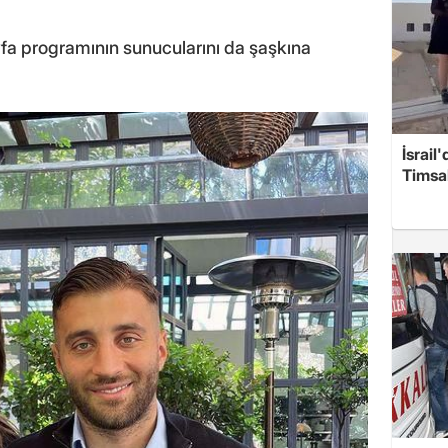
yfa programının sunucularını da şaşkına
İsrail
Timsah