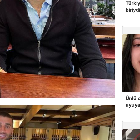
Türki
biriyd
Ünlü 
uyuya