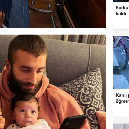
Korkul
kaldı
Kanlı 
öğretm