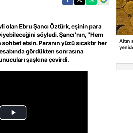
li olan Ebru Şancı Öztürk, eşinin para
yiyebileceğini söyledi. Şancı'nın, "Hem
Altın 
sohbet etsin. Paranın yüzü sıcaktır her
yenid
 hesabında gördükten sonrasına
nucuları şaşkına çevirdi.