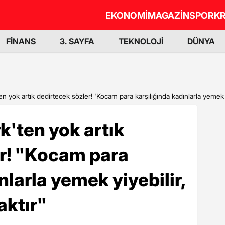
EKONOMİ
MAGAZİN
SPOR
KR
FİNANS
3. SAYFA
TEKNOLOJİ
DÜNYA
n yok artık dedirtecek sözler! 'Kocam para karşılığında kadınlarla yemek yi
k'ten yok artık
er! "Kocam para
nlarla yemek yiyebilir,
aktır"