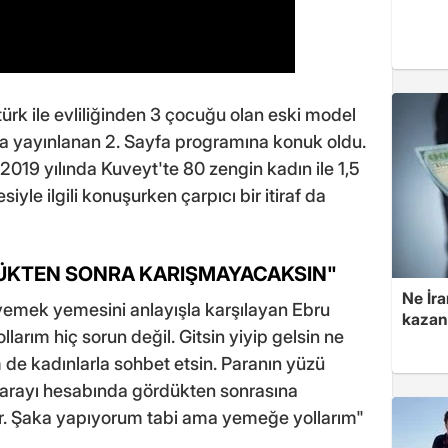
ürk ile evliliğinden 3 çocuğu olan eski model
da yayınlanan 2. Sayfa programına konuk oldu.
019 yılında Kuveyt'te 80 zengin kadın ile 1,5
le ilgili konuşurken çarpıcı bir itiraf da
ÜKTEN SONRA KARIŞMAYACAKSIN"
Ne İra
 yemek yemesini anlayışla karşılayan Ebru
kazan
arım hiç sorun değil. Gitsin yiyip gelsin ne
e kadınlarla sohbet etsin. Paranın yüzü
. Parayı hesabında gördükten sonrasına
r. Şaka yapıyorum tabi ama yemeğe yollarım"