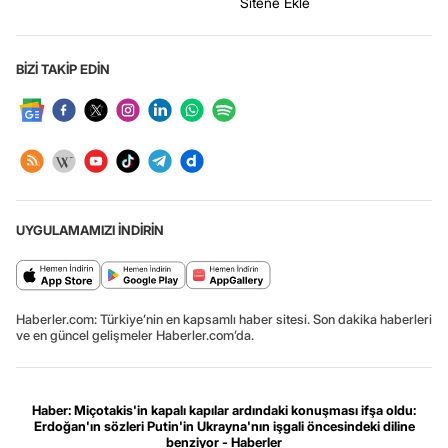
Sitene Ekle
BİZİ TAKİP EDİN
UYGULAMAMIZI İNDİRİN
Haberler.com: Türkiye’nin en kapsamlı haber sitesi. Son dakika haberleri
ve en güncel gelişmeler Haberler.com’da.
Haber: Miçotakis'in kapalı kapılar ardındaki konuşması ifşa oldu:
Erdoğan'ın sözleri Putin'in Ukrayna'nın işgali öncesindeki diline
benziyor - Haberler