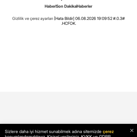
Haber
Son Dakika
Haberler
Gizlilik ve çerez ayarları
[Hata Bildir]
06.08.2026 19:09:52 #.0.3#
.HCFOK.
×
Sizlere daha iyi hizmet sunabilmek adına sitemizde
çerez
konumlandırmaktayız. Kişisel verileriniz, KVKK ve GDPR