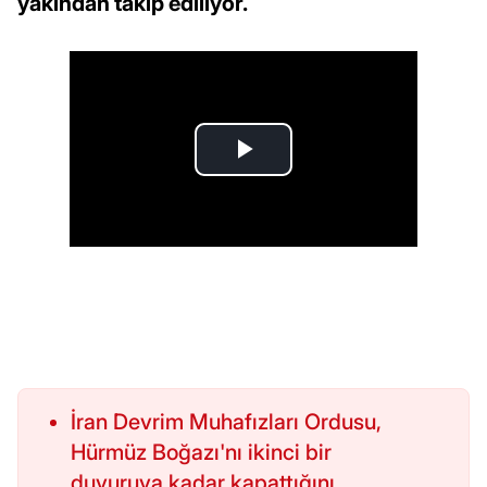
yakından takip ediliyor.
İran Devrim Muhafızları Ordusu,
Hürmüz Boğazı'nı ikinci bir
duyuruya kadar kapattığını