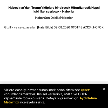
Haber: İran'dan Trump'ı küplere bindirecek Hürmüz resti: Hepsi
işbirlikçi sayılacak - Haberler
Haber
Son Dakika
Haberler
Gizlilik ve çerez ayarları
[Hata Bildir]
09.08.2026 10:01:43 #7.12# .HCFOK.
×
Sizlere daha iyi hizmet sunabilmek adına sitemizde
çerez
konumlandırmaktayız. Kişisel verileriniz, KVKK ve GDPR
kapsamında toplanıp işlenir. Detaylı bilgi almak için
Aydınlatma
Metnimizi
inceleyebilirsiniz.