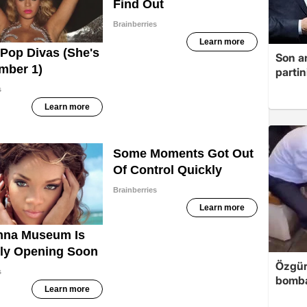
Son a
partin
Özgür
bomb