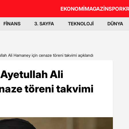
EKONOMİ
MAGAZİN
SPOR
KR
FİNANS
3. SAYFA
TEKNOLOJİ
DÜNYA
tullah Ali Hamaney için cenaze töreni takvimi açıklandı
i Ayetullah Ali
naze töreni takvimi