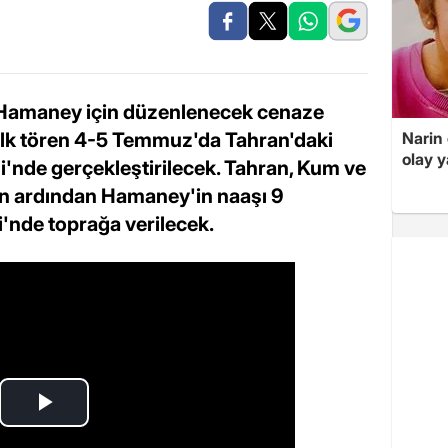
Ali Hamaney için düzenlenecek cenaze
. İlk tören 4-5 Temmuz'da Tahran'daki
Narin
olay 
nde gerçekleştirilecek. Tahran, Kum ve
in ardından Hamaney'in naaşı 9
nde toprağa verilecek.