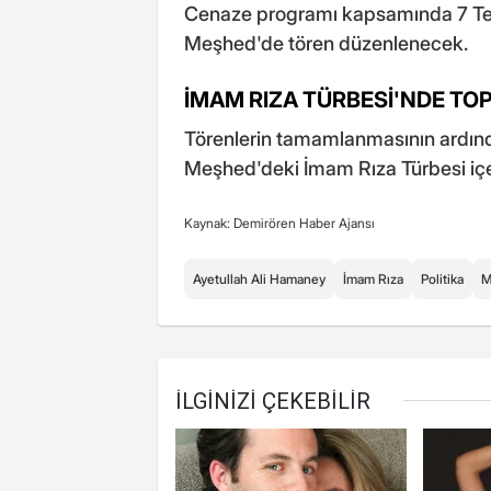
Cenaze programı kapsamında 7 T
Meşhed'de tören düzenlenecek.
İMAM RIZA TÜRBESİ'NDE TO
Törenlerin tamamlanmasının ardınd
Meşhed'deki İmam Rıza Türbesi içe
Kaynak: Demirören Haber Ajansı
Ayetullah Ali Hamaney
İmam Rıza
Politika
M