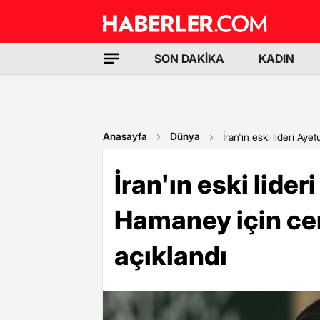
SON DAKİKA
KADIN
Anasayfa
Dünya
İran'ın eski lideri Aye
İran'ın eski lider
Hamaney için ce
açıklandı