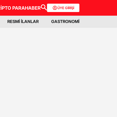
İPTO PARA
HABER
ÜYE GİRİŞİ
RESMİ İLANLAR
GASTRONOMİ