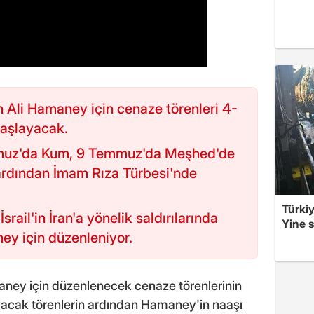
lah Ali Hamaney için cenaze törenleri 4-
aşlayacak.
muz'da Kum, 9 Temmuz'da Meşhed'de
ardından İmam Rıza Türbesi'nde
Türkiy
rail'in İran'a yönelik saldırılarında
Yine s
y için düzenleniyor.
amaney için düzenlenecek cenaze törenlerinin
ayacak törenlerin ardından Hamaney'in naaşı