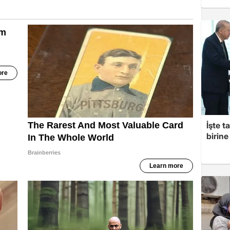
İşte t
birine 