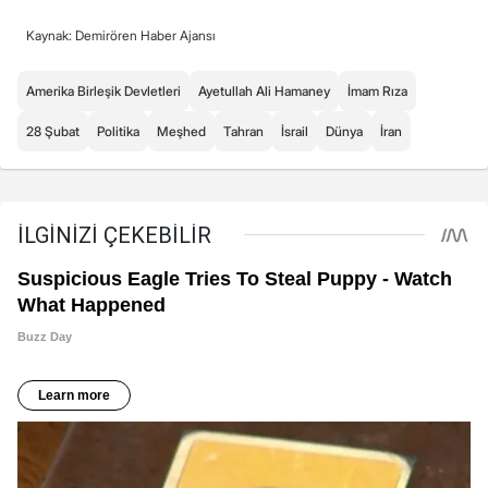
Kaynak: Demirören Haber Ajansı
Amerika Birleşik Devletleri
Ayetullah Ali Hamaney
İmam Rıza
28 Şubat
Politika
Meşhed
Tahran
İsrail
Dünya
İran