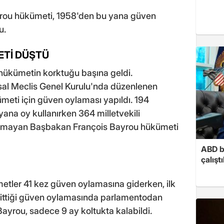
rou hükümeti, 1958'den bu yana güven
u.
ETİ DÜŞTÜ
hükümetin korktuğu başına geldi.
sal Meclis Genel Kurulu'nda düzenlenen
eti için güven oylaması yapıldı. 194
ana oy kullanırken 364 milletvekili
 alamayan Başbakan François Bayrou hükümeti
ABD b
çalışt
tler 41 kez güven oylamasına giderken, ilk
 gittiği güven oylamasında parlamentodan
ayrou, sadece 9 ay koltukta kalabildi.