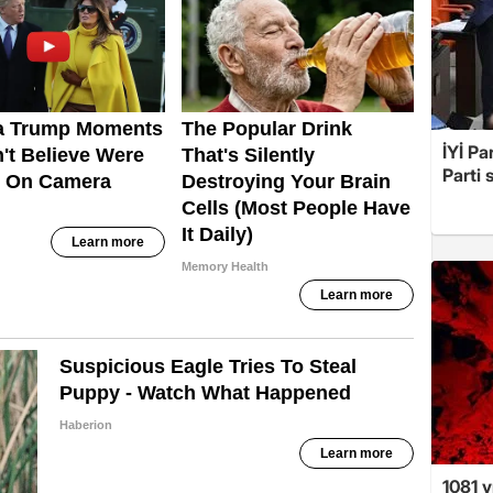
İYİ Pa
Parti 
1081 y