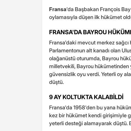
Fransa
'da Başbakan François Bay
oylamasıyla düşen ilk hükümet old
FRANSA'DA BAYROU HÜKÜM
Fransa'daki mevcut merkez sağcı 
Parlamentonun alt kanadı olan Ulu
olağanüstü oturumda, Bayrou hüküm
milletvekili, Bayrou hükümetinden y
güvensizlik oyu verdi. Yeterli oy
düştü.
9 AY KOLTUKTA KALABİLDİ
Fransa'da 1958'den bu yana hüküme
kez bir hükümet kendi girişimiyle
yeterli desteği alamayarak düştü. B