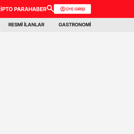
İPTO PARA
HABER
ÜYE GİRİŞİ
RESMİ İLANLAR
GASTRONOMİ