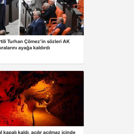
rtili Turhan Çömez'in sözleri AK
sıralarını ayağa kaldırdı
ıl kapalı kaldı, açılır açılmaz içinde