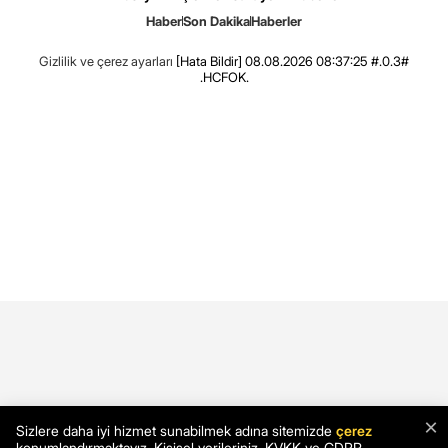
Haber
Son Dakika
Haberler
Gizlilik ve çerez ayarları
[Hata Bildir]
08.08.2026 08:37:25 #.0.3#
.HCFOK.
×
Sizlere daha iyi hizmet sunabilmek adına sitemizde
çerez
konumlandırmaktayız. Kişisel verileriniz, KVKK ve GDPR