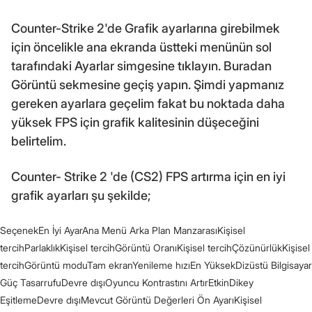
Counter-Strike 2'de Grafik ayarlarına girebilmek
için öncelikle ana ekranda üstteki menünün sol
tarafındaki Ayarlar simgesine tıklayın. Buradan
Görüntü sekmesine geçiş yapın. Şimdi yapmanız
gereken ayarlara geçelim fakat bu noktada daha
yüksek FPS için grafik kalitesinin düşeceğini
belirtelim.
Counter- Strike 2 'de (CS2) FPS artırma için en iyi
grafik ayarları şu şekilde;
SeçenekEn İyi AyarAna Menü Arka Plan ManzarasıKişisel
tercihParlaklıkKişisel tercihGörüntü OranıKişisel tercihÇözünürlükKişisel
tercihGörüntü moduTam ekranYenileme hızıEn YüksekDizüstü Bilgisayar
Güç TasarrufuDevre dışıOyuncu Kontrastını ArtırEtkinDikey
EşitlemeDevre dışıMevcut Görüntü Değerleri Ön AyarıKişisel