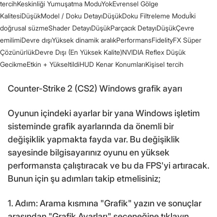
tercihKeskinliği Yumuşatma ModuYokEvrensel Gölge
KalitesiDüşükModel / Doku DetayıDüşükDoku Filtreleme Moduİki
doğrusal süzmeShader DetayıDüşükParçacık DetayıDüşükÇevre
emilimiDevre dışıYüksek dinamik aralıkPerformansFidelityFX Süper
ÇözünürlükDevre Dışı (En Yüksek Kalite)NVIDIA Reflex Düşük
GecikmeEtkin + YükseltildiHUD Kenar KonumlarıKişisel tercih
Counter-Strike 2 (CS2) Windows grafik ayarı
Oyunun içindeki ayarlar bir yana Windows işletim
sisteminde grafik ayarlarında da önemli bir
değişiklik yapmakta fayda var. Bu değişiklik
sayesinde bilgisayarınız oyunu en yüksek
performansta çalıştıracak ve bu da FPS'yi artıracak.
Bunun için şu adımları takip etmelisiniz;
1. Adım: Arama kısmına "Grafik" yazın ve sonuçlar
arasından "Grafik Ayarları" seçeneğine tıklayın.