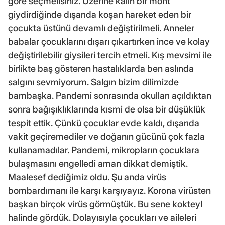
göre seçmelisiniz. Üzerine kalın bir mont
giydirdiğinde dışarıda koşan hareket eden bir
çocukta üstünü devamlı değiştirilmeli. Anneler
babalar çocuklarını dışarı çıkartırken ince ve kolay
değiştirilebilir giysileri tercih etmeli. Kış mevsimi ile
birlikte baş gösteren hastalıklarda ben aslında
salgını sevmiyorum. Salgın bizim dilimizde
bambaşka. Pandemi sonrasında okulları açıldıktan
sonra bağışıklıklarında kısmi de olsa bir düşüklük
tespit ettik. Çünkü çocuklar evde kaldı, dışarıda
vakit geçiremediler ve doğanın gücünü çok fazla
kullanamadılar. Pandemi, mikropların çocuklara
bulaşmasını engelledi aman dikkat demiştik.
Maalesef dediğimiz oldu. Şu anda virüs
bombardımanı ile karşı karşıyayız. Korona virüsten
başkan birçok virüs görmüştük. Bu sene kokteyl
halinde gördük. Dolayısıyla çocukları ve aileleri