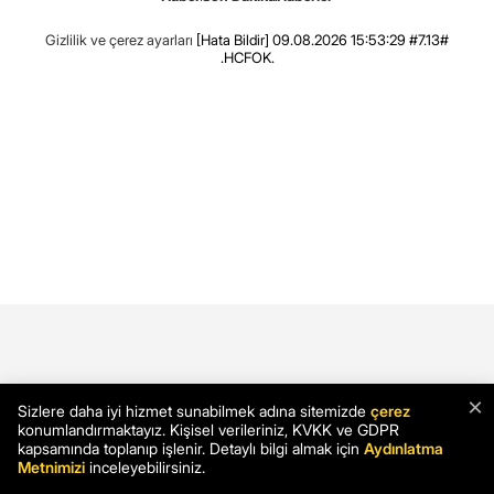
Gizlilik ve çerez ayarları
[Hata Bildir]
09.08.2026 15:53:29 #7.13#
.HCFOK.
×
Sizlere daha iyi hizmet sunabilmek adına sitemizde
çerez
konumlandırmaktayız. Kişisel verileriniz, KVKK ve GDPR
kapsamında toplanıp işlenir. Detaylı bilgi almak için
Aydınlatma
Metnimizi
inceleyebilirsiniz.