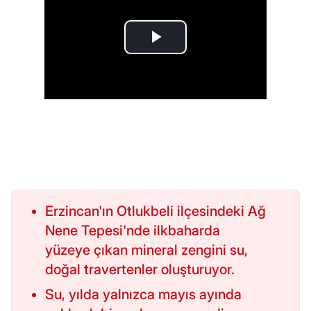
Erzincan'ın Otlukbeli ilçesindeki Ağ
Nene Tepesi'nde ilkbaharda
yüzeye çıkan mineral zengini su,
doğal travertenler oluşturuyor.
Su, yılda yalnızca mayıs ayında