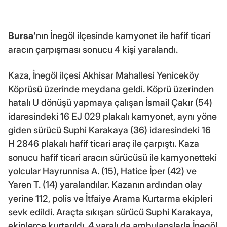
Bursa
'nın İnegöl ilçesinde kamyonet ile hafif ticari
aracın çarpışması sonucu 4 kişi yaralandı.
Kaza, İnegöl ilçesi Akhisar Mahallesi Yeniceköy
Köprüsü üzerinde meydana geldi. Köprü üzerinden
hatalı U dönüşü yapmaya çalışan İsmail Çakır (54)
idaresindeki 16 EJ 029 plakalı kamyonet, aynı yöne
giden sürücü Suphi Karakaya (36) idaresindeki 16
H 2846 plakalı hafif ticari araç ile çarpıştı. Kaza
sonucu hafif ticari aracın sürücüsü ile kamyonetteki
yolcular Hayrunnisa A. (15), Hatice İper (42) ve
Yaren T. (14) yaralandılar. Kazanın ardından olay
yerine 112, polis ve İtfaiye Arama Kurtarma ekipleri
sevk edildi. Araçta sıkışan sürücü Suphi Karakaya,
ekiplerce kurtarıldı. 4 yaralı da ambulanslarla İnegöl