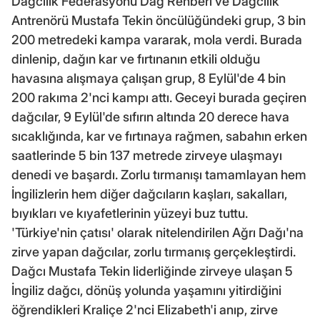
Dağcılık Federasyonu Dağ Rehberi ve Dağcılık
Antrenörü Mustafa Tekin öncülüğündeki grup, 3 bin
200 metredeki kampa vararak, mola verdi. Burada
dinlenip, dağın kar ve fırtınanın etkili olduğu
havasına alışmaya çalışan grup, 8 Eylül'de 4 bin
200 rakıma 2'nci kampı attı. Geceyi burada geçiren
dağcılar, 9 Eylül'de sıfırın altında 20 derece hava
sıcaklığında, kar ve fırtınaya rağmen, sabahın erken
saatlerinde 5 bin 137 metrede zirveye ulaşmayı
denedi ve başardı. Zorlu tırmanışı tamamlayan hem
İngilizlerin hem diğer dağcıların kaşları, sakalları,
bıyıkları ve kıyafetlerinin yüzeyi buz tuttu.
'Türkiye'nin çatısı' olarak nitelendirilen Ağrı Dağı'na
zirve yapan dağcılar, zorlu tırmanış gerçekleştirdi.
Dağcı Mustafa Tekin liderliğinde zirveye ulaşan 5
İngiliz dağcı, dönüş yolunda yaşamını yitirdiğini
öğrendikleri Kraliçe 2'nci Elizabeth'i anıp, zirve