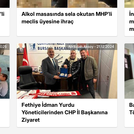
li
Alkol masasında sela okutan MHP'li
İ
meclis üyesine ihraç
m
m
2025
Abdullah Aksoy - 21.12.2024
Fethiye İdman Yurdu
B
Yöneticilerinden CHP İl Başkanına
T
Ziyaret