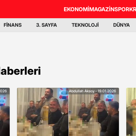
EKONOMİ
MAGAZİN
SPOR
KR
FİNANS
3. SAYFA
TEKNOLOJİ
DÜNYA
aberleri
2026
Abdullah Aksoy - 19.01.2026