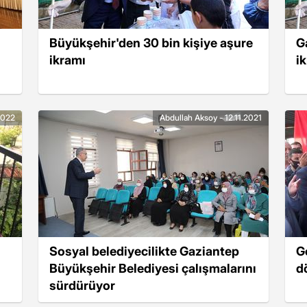
Büyükşehir'den 30 bin kişiye aşure
G
ikramı
i
2022
Abdullah Aksoy - 12.11.2021
Sosyal belediyecilikte Gaziantep
G
Büyükşehir Belediyesi çalışmalarını
d
sürdürüyor