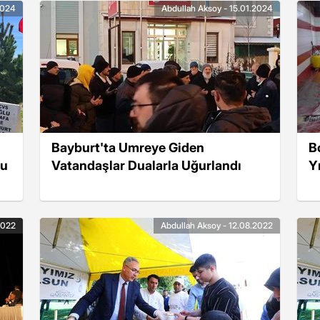
2024
Abdullah Aksoy - 15.01.2024
Bayburt'ta Umreye Giden
B
du
Vatandaşlar Dualarla Uğurlandı
Y
2022
Abdullah Aksoy - 12.08.2022