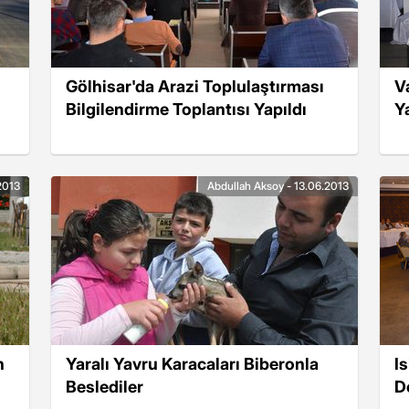
Gölhisar'da Arazi Toplulaştırması
Va
Bilgilendirme Toplantısı Yapıldı
Y
2013
Abdullah Aksoy - 13.06.2013
n
Yaralı Yavru Karacaları Biberonla
I
Beslediler
D