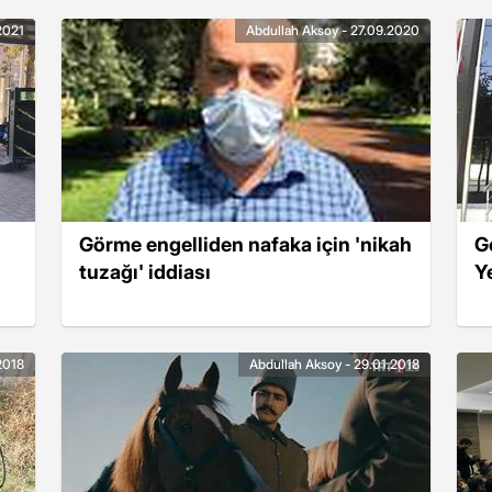
2021
Abdullah Aksoy - 27.09.2020
Görme engelliden nafaka için 'nikah
G
tuzağı' iddiası
Ye
2018
Abdullah Aksoy - 29.01.2018