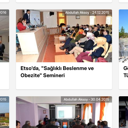
2016
Abdullah Aksoy - 24.12.2015
Etso'da, "Sağlıklı Beslenme ve
G
Obezite" Semineri
T
2015
Abdullah Aksoy - 30.04.2015