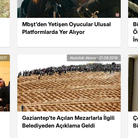
Mbşt'den Yetişen Oyucular Ulusal
B
Platformlarda Yer Alıyor
Ö
İ
2017
Abdullah Aksoy - 21.08.2016
Gaziantep'te Açılan Mezarlarla İlgili
Ç
Belediyeden Açıklama Geldi
B