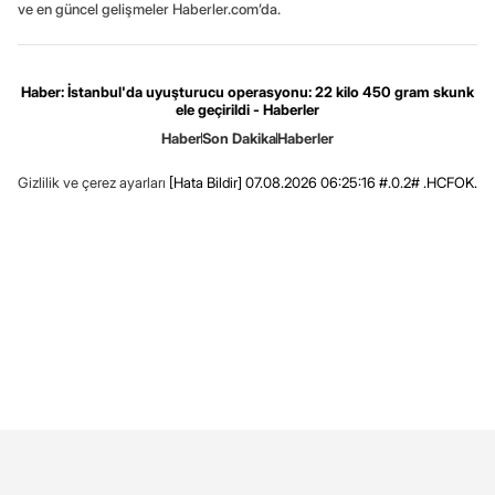
ve en güncel gelişmeler Haberler.com’da.
Haber: İstanbul'da uyuşturucu operasyonu: 22 kilo 450 gram skunk
ele geçirildi - Haberler
Haber
Son Dakika
Haberler
Gizlilik ve çerez ayarları
[Hata Bildir]
07.08.2026 06:25:16 #.0.2# .HCFOK.