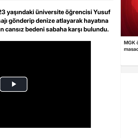
3 yaşındaki üniversite öğrencisi Yusuf
ajı gönderip denize atlayarak hayatına
ün cansız bedeni sabaha karşı bulundu.
MGK ön
masad