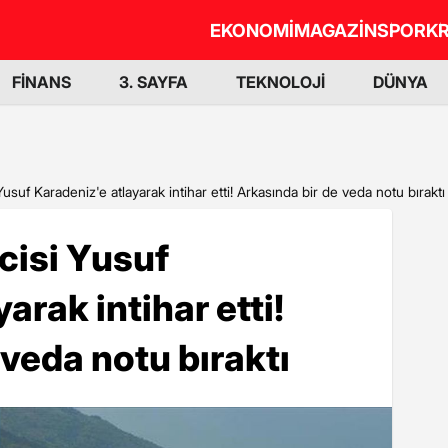
EKONOMİ
MAGAZİN
SPOR
KR
FİNANS
3. SAYFA
TEKNOLOJİ
DÜNYA
usuf Karadeniz'e atlayarak intihar etti! Arkasında bir de veda notu bıraktı
cisi Yusuf
arak intihar etti!
 veda notu bıraktı