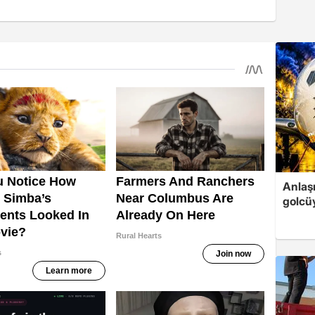
Anlaş
golcüy