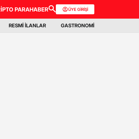
İPTO PARA
HABER
ÜYE GİRİŞİ
RESMİ İLANLAR
GASTRONOMİ