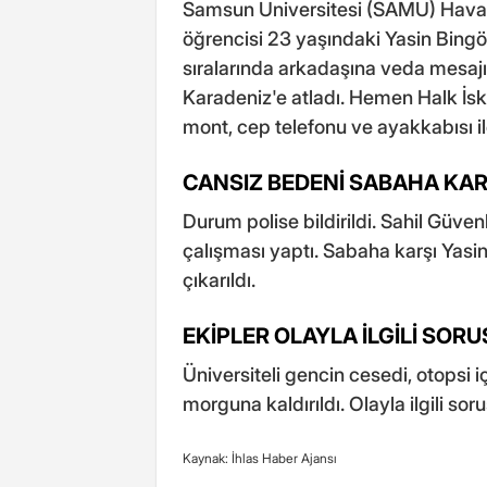
Samsun Üniversitesi (SAMÜ) Havacılı
öğrencisi 23 yaşındaki Yasin Bingö
sıralarında arkadaşına veda mesajı
Karadeniz'e atladı. Hemen Halk İsk
mont, cep telefonu ve ayakkabısı il
CANSIZ BEDENİ SABAHA KA
Durum polise bildirildi. Sahil Güve
çalışması yaptı. Sabaha karşı Yasi
çıkarıldı.
EKİPLER OLAYLA İLGİLİ SOR
Üniversiteli gencin cesedi, otopsi
morguna kaldırıldı. Olayla ilgili sor
Kaynak: İhlas Haber Ajansı