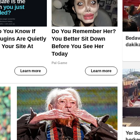
Bedav
dakika
Yer Bo
herke