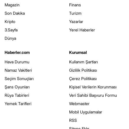
Magazin
Finans
Son Dakika
Turizm
Kripto
Yazarlar
3.Sayfa
Yerel Haberler
Dünya
Haberler.com
Kurumsal
Hava Durumu
Kullanım Şartları
Namaz Vakitleri
Gizlilik Politikası
Seçim Sonuçları
Çerez Politikası
Şans Oyunları
Kişisel Verilerin Korunması
Rüya Tabirleri
Veri Sahibi Başvuru Formu
Yemek Tarifleri
Webmaster
Mobil Uygulamalar
RSS
Sitene Ekle