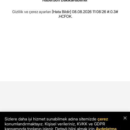
Gizlilik ve çerez ayarları
[Hata Bildir]
08.08.2026 11:08:26 #.0.3#
.HCFOK.
×
Sizlere daha iyi hizmet sunabilmek adına sitemizde
çerez
konumlandırmaktayız. Kişisel verileriniz, KVKK ve GDPR
kapsamında toplanıp işlenir. Detaylı bilgi almak için
Aydınlatma