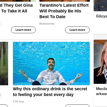
Gözyaş
Mecli
arkası