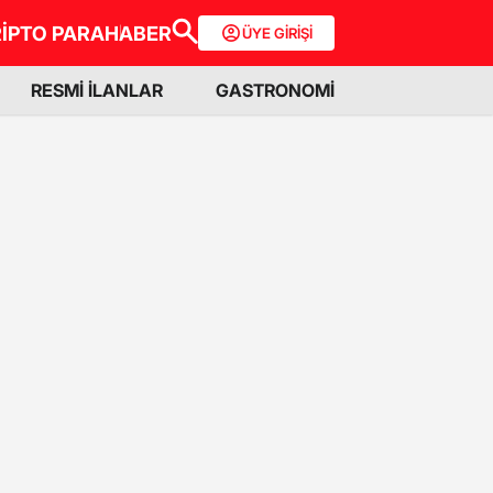
İPTO PARA
HABER
ÜYE GİRİŞİ
RESMİ İLANLAR
GASTRONOMİ