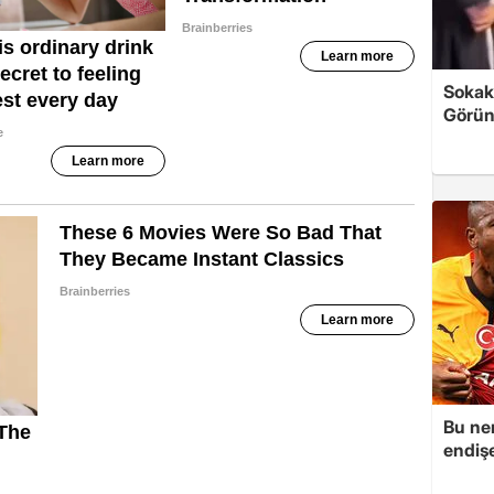
Sokak
Görün
Bu ner
endiş