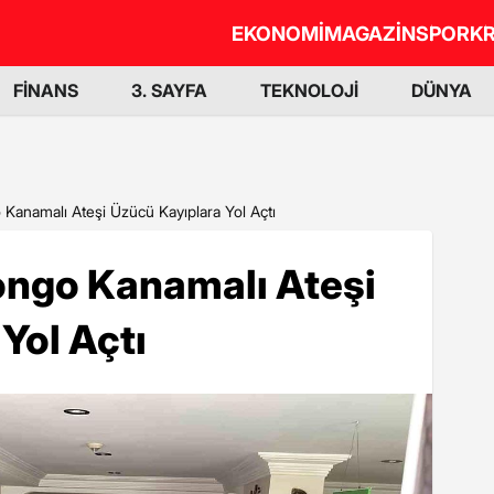
EKONOMİ
MAGAZİN
SPOR
KR
FİNANS
3. SAYFA
TEKNOLOJİ
DÜNYA
 Kanamalı Ateşi Üzücü Kayıplara Yol Açtı
ongo Kanamalı Ateşi
Yol Açtı