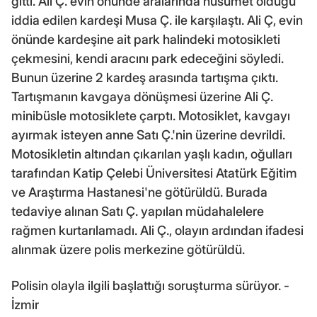
gitti. Ali Ç. evin önünde aralarında husumet olduğu
iddia edilen kardeşi Musa Ç. ile karşılaştı. Ali Ç, evin
önünde kardeşine ait park halindeki motosikleti
çekmesini, kendi aracını park edeceğini söyledi.
Bunun üzerine 2 kardeş arasında tartışma çıktı.
Tartışmanın kavgaya dönüşmesi üzerine Ali Ç.
minibüsle motosiklete çarptı. Motosiklet, kavgayı
ayırmak isteyen anne Satı Ç.'nin üzerine devrildi.
Motosikletin altından çıkarılan yaşlı kadın, oğulları
tarafından Katip Çelebi Üniversitesi Atatürk Eğitim
ve Araştırma Hastanesi'ne götürüldü. Burada
tedaviye alınan Satı Ç. yapılan müdahalelere
rağmen kurtarılamadı. Ali Ç., olayın ardından ifadesi
alınmak üzere polis merkezine götürüldü.
Polisin olayla ilgili başlattığı soruşturma sürüyor. -
İzmir