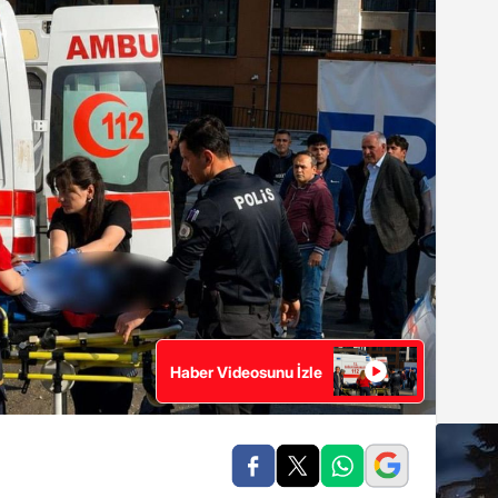
Haber Videosunu İzle