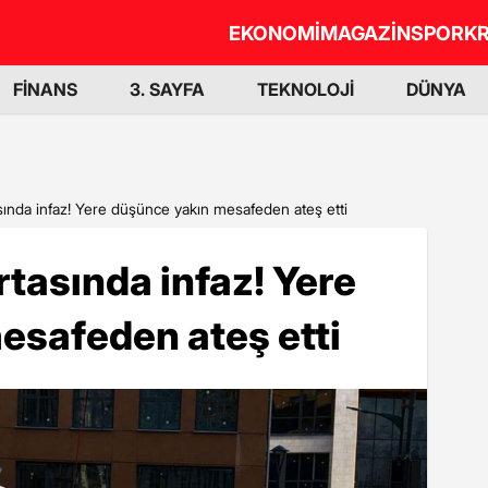
EKONOMİ
MAGAZİN
SPOR
KR
FİNANS
3. SAYFA
TEKNOLOJİ
DÜNYA
sında infaz! Yere düşünce yakın mesafeden ateş etti
rtasında infaz! Yere
esafeden ateş etti