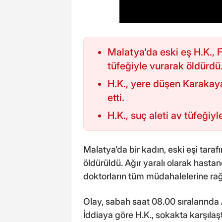
Malatya'da eski eş H.K., 
tüfeğiyle vurarak öldürdü
H.K., yere düşen Karakay
etti.
H.K., suç aleti av tüfeğiyl
Malatya’da bir kadın, eski eşi tara
öldürüldü. Ağır yaralı olarak hasta
doktorların tüm müdahalelerine ra
Olay, sabah saat 08.00 sıralarınd
İddiaya göre H.K., sokakta karşılaş