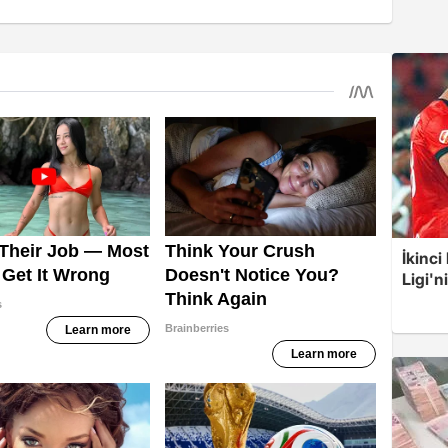
İkinci
Ligi'n