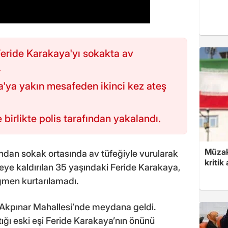
Feride Karakaya'yı sokakta av
.
a'ya yakın mesafeden ikinci kez ateş
e birlikte polis tarafından yakalandı.
Müzak
fından sokak ortasında av tüfeğiyle vurularak
kritik
neye kaldırılan 35 yaşındaki Feride Karakaya,
ğmen kurtarılamadı.
a Akpınar Mahallesi’nde meydana geldi.
tığı eski eşi Feride Karakaya’nın önünü