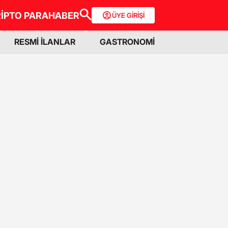
İPTO PARA
HABER
ÜYE GİRİŞİ
RESMİ İLANLAR
GASTRONOMİ